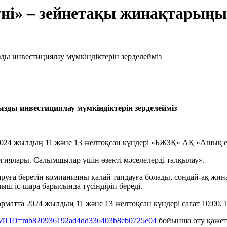
ні» – зейнетақы жинақтарыңы
зды инвестициялау мүмкіндіктерін зерделейміз
024 жылдың 11 және 13 желтоқсан күндері «БЖЗҚ» АҚ «Ашық есі
иялары. Салымшылар үшін өзекті мәселелерді талқылау».
руға беретін компанияны қалай таңдауға болады, сондай-ақ жин
ш іс-шара барысында түсіндіріп береді.
орматта 2024 жылдың 11 және 13 желтоқсан күндері сағат 10:00, 1
php?MTID=mb820936192ad4dd336403b8cb0725e04
бойынша өту қажет. 