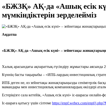
«БЖЗҚ» АҚ-да «Ашық есік кү
мүмкіндіктерін зерделейміз
Аңдатпа
«БЖЗҚ» АҚ-да
«
Ашық есік күні
»
– зейнетақы жинақтарыңы
Халық арасындағы ақпараттық-түсіндіру жұмыстары аясында 2
Күннің басты тақырыбы – «ИПБ-лардың инвестициялық стратег
ИПБ деген не, өз зейнетақы жинақтарыңызды сенімгерлік басқа
мамандары мен инвестициялық компаниялардың өкілдері аталмы
Естеріңізге сала кетейік, «Ашық есік күні» іс-шарасы онлайн-ф
Іс-шараға қатысу үшін сілтеме
https://enpf.webex.com/enpf/j.