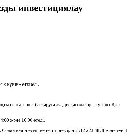
зды инвестициялау
к күнін» өткізеді.
ақты сенімгерлік басқаруға аудару қағидалары туралы Қор
4:00 және 16:00 өтеді.
Содан кейін event-кеңестің нөмірін 2512 223 4878 және event-