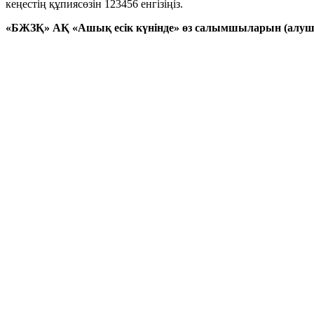
кеңестің құпиясөзін 123456 енгізіңіз.
«БЖЗҚ» АҚ «Ашық есік күнінде» өз салымшыларын (алушыл