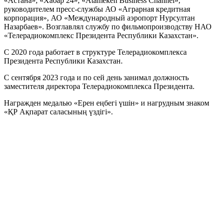
«Астана», «Хабар 24», «Atameken Business Channel»,
руководителем пресс-службы АО «Аграрная кредитная
корпорация», АО «Международный аэропорт Нурсултан
Назарбаев». Возглавлял службу по фильмопроизводству НАО
«Телерадиокомплекс Президента Республики Казахстан».
С 2020 года работает в структуре Телерадиокомплекса
Президента Республики Казахстан.
С сентября 2023 года и по сей день занимал должность
заместителя директора Телерадиокомплекса Президента.
Награжден медалью «Ерен еңбегі үшін» и нагрудным знаком
«ҚР Ақпарат саласының үздігі».