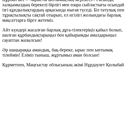
халқымыздың берекелі бірлігі мен өзара сыйластығы осындай
ізгі құндылықтардың арқасында нығая түседі. Біз татулық пен
тұрақтылықты сақтай отырып, ел игілігі жолындағы барлық
мақсаттарға бірге жетеміз.
Айт күндері жасалған барлық дұға-тілектеріңіз қабыл болып,
шалған құрбандықтарыңыз бен қайырымды амалдарыңыз
сауаптан жазылсын!
Әр шаңыраққа амандық, бақ-береке, ырыс пен ынтымақ
тілеймін! Еліміз тыныш, жұртымыз аман болсын!
Құрметпен, Маңғыстау облысының әкімі Нұрдәулет Қилыбай