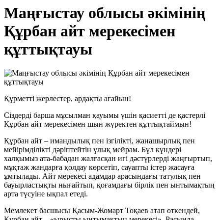
Маңғыстау облысы әкімінің
Құрбан айт мерекесімен
құттықтауы
Құрметті жерлестер, ардақты ағайын!
Сіздерді барша мұсылман қауымы үшін қасиетті де қастерлі
Құрбан айт мерекесімен шын жүректен құттықтаймын!
Құрбан айт – имандылық пен ізгілікті, жанашырлық пен
мейірімділікті дәріптейтін ұлық мейрам. Бұл күндері
халқымыз ата-бабадан жалғасқан игі дәстүрлерді жаңғыртып,
мұқтаж жандарға қолдау көрсетіп, сауапты істер жасауға
ұмтылады. Айт мерекесі адамдар арасындағы татулық пен
бауырластықты нығайтып, қоғамдағы бірлік пен ынтымақтың
арта түсуіне ықпал етеді.
Мемлекет басшысы Қасым-Жомарт Тоқаев атап өткендей,
Құрбан айт – «ырысты ынтымақтың мерекесі». Расында,