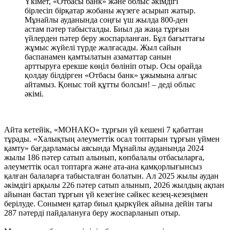
Үкімет, «Отбасы банк» және облыс әкімдігі
бірлесіп бірқатар жобаны жүзеге асырып жатыр.
Мұнайлы ауданында соңғы үш жылда 800-ден
астам пәтер табысталды. Биыл да жаңа тұрғын
үйлерден пәтер беру жоспарланған. Бұл бағыттағы
жұмыс жүйелі түрде жалғасады. Жыл сайын
баспанамен қамтылатын азаматтар санын
арттыруға ерекше көңіл бөлініп отыр. Осы орайда
қолдау білдірген «Отбасы банк» ұжымына алғыс
айтамыз. Қоныс той құтты болсын! – деді облыс
әкімі.
Айта кетейік, «МОНАКО» тұрғын үй кешені 7 қабаттан
тұрады. «Халықтың әлеуметтік осал топтарын тұрғын үймен
қамту» бағдарламасы аясында Мұнайлы ауданында 2024
жылы 186 пәтер сатып алынып, көпбалалы отбасыларға,
әлеуметтік осал топтарға және ата-ана қамқорлығынсыз
қалған балаларға табысталған болатын. Ал 2025 жылы аудан
әкімдігі арқылы 226 пәтер сатып алынып, 2026 жылдың ақпан
айынан бастап тұрғын үй кезегіне сәйкес кезең-кезеңімен
берілуде. Сонымен қатар биыл қыркүйек айына дейін тағы
287 пәтерді пайдалануға беру жоспарланып отыр.