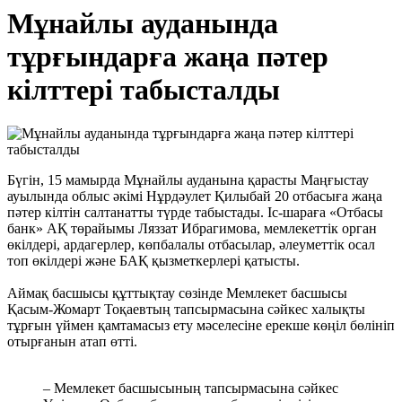
Мұнайлы ауданында
тұрғындарға жаңа пәтер
кілттері табысталды
Бүгін, 15 мамырда Мұнайлы ауданына қарасты Маңғыстау
ауылында облыс әкімі Нұрдәулет Қилыбай 20 отбасыға жаңа
пәтер кілтін салтанатты түрде табыстады. Іс-шараға «Отбасы
банк» АҚ төрайымы Ляззат Ибрагимова, мемлекеттік орган
өкілдері, ардагерлер, көпбалалы отбасылар, әлеуметтік осал
топ өкілдері және БАҚ қызметкерлері қатысты.
Аймақ басшысы құттықтау сөзінде Мемлекет басшысы
Қасым-Жомарт Тоқаевтың тапсырмасына сәйкес халықты
тұрғын үймен қамтамасыз ету мәселесіне ерекше көңіл бөлініп
отырғанын атап өтті.
– Мемлекет басшысының тапсырмасына сәйкес