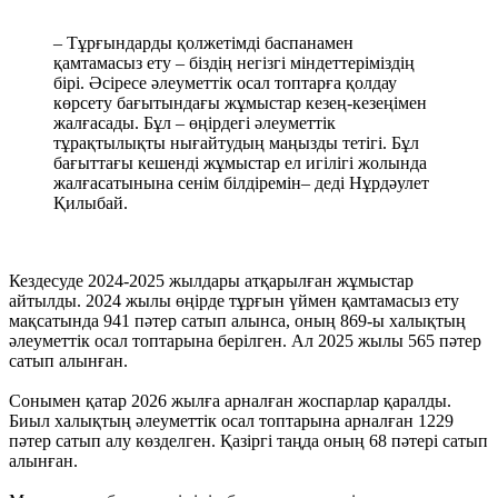
– Тұрғындарды қолжетімді баспанамен
қамтамасыз ету – біздің негізгі міндеттеріміздің
бірі. Әсіресе әлеуметтік осал топтарға қолдау
көрсету бағытындағы жұмыстар кезең-кезеңімен
жалғасады. Бұл – өңірдегі әлеуметтік
тұрақтылықты нығайтудың маңызды тетігі. Бұл
бағыттағы кешенді жұмыстар ел игілігі жолында
жалғасатынына сенім білдіремін– деді Нұрдәулет
Қилыбай.
Кездесуде 2024-2025 жылдары атқарылған жұмыстар
айтылды. 2024 жылы өңірде тұрғын үймен қамтамасыз ету
мақсатында 941 пәтер сатып алынса, оның 869-ы халықтың
әлеуметтік осал топтарына берілген. Ал 2025 жылы 565 пәтер
сатып алынған.
Сонымен қатар 2026 жылға арналған жоспарлар қаралды.
Биыл халықтың әлеуметтік осал топтарына арналған 1229
пәтер сатып алу көзделген. Қазіргі таңда оның 68 пәтері сатып
алынған.