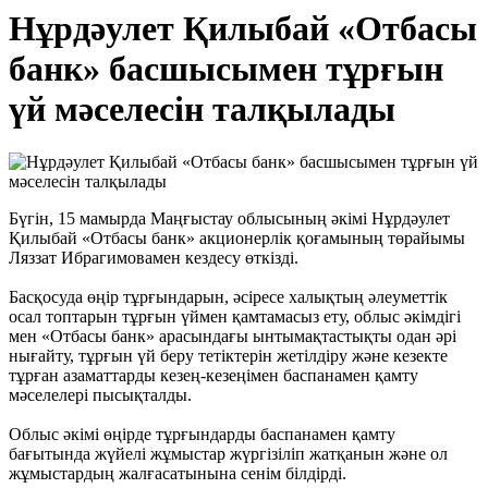
Нұрдәулет Қилыбай «Отбасы
банк» басшысымен тұрғын
үй мәселесін талқылады
Бүгін, 15 мамырда Маңғыстау облысының әкімі Нұрдәулет
Қилыбай «Отбасы банк» акционерлік қоғамының төрайымы
Ляззат Ибрагимовамен кездесу өткізді.
Басқосуда өңір тұрғындарын, әсіресе халықтың әлеуметтік
осал топтарын тұрғын үймен қамтамасыз ету, облыс әкімдігі
мен «Отбасы банк» арасындағы ынтымақтастықты одан әрі
нығайту, тұрғын үй беру тетіктерін жетілдіру және кезекте
тұрған азаматтарды кезең-кезеңімен баспанамен қамту
мәселелері пысықталды.
Облыс әкімі өңірде тұрғындарды баспанамен қамту
бағытында жүйелі жұмыстар жүргізіліп жатқанын және ол
жұмыстардың жалғасатынына сенім білдірді.