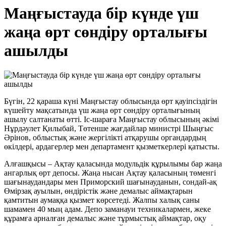
Маңғыстауда бір күнде үш
жаңа өрт сөндіру орталығы
ашылды
Бүгін, 22 қараша күні Маңғыстау облысында өрт қауіпсіздігін
күшейту мақсатында үш жаңа өрт сөндіру орталығының
ашылу салтанаты өтті. Іс-шараға Маңғыстау облысының әкімі
Нұрдәулет Қилыбай, Төтенше жағдайлар министрі Шыңғыс
Әрінов, облыстық және жергілікті атқарушы органдардың
өкілдері, ардагерлер мен департамент қызметкерлері қатысты.
Алғашқысы – Ақтау қаласында модульдік құрылымы бар жаңа
ангарлық өрт депосы. Жаңа нысан Ақтау қаласының төменгі
шағынаудандары мен Приморский шағынауданын, сондай-ақ
Өмірзақ ауылын, өндірістік және демалыс аймақтарын
қамтитын аумаққа қызмет көрсетеді. Жалпы халық саны
шамамен 40 мың адам. Депо заманауи техникалармен, жеке
құрамға арналған демалыс және тұрмыстық аймақтар, оқу