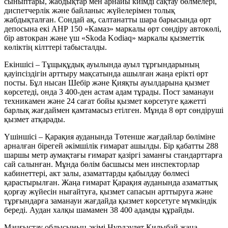
сыныптары, жабдықтар мен арнайы киімді сақтау бөлмелері,
диспетчерлік және байланыс жүйелерімен толық
жабдықталған. Сондай ақ, салтанатты шара барысында өрт
депосына екі АНР 150 «Камаз» маркалы өрт сөндіру автокөлі,
бір автокран және үш «Skoda Kodiaq» маркалы қызметтік
көліктің кілттері табысталды.
Екіншісі – Тұщықұдық ауылында ауыл тұрғындарының
қауіпсіздігін арттыру мақсатында ашылған жаңа ерікті өрт
посты. Бұл нысан Шебір және Қияқты ауылдарына қызмет
көрсетеді, онда 3 400-ден астам адам тұрады. Пост заманауи
техникамен және 24 сағат бойы қызмет көрсетуге қажетті
барлық жағдаймен қамтамасыз етілген. Мұнда 8 өрт сөндіруші
қызмет атқарады.
Үшіншісі – Қарақия ауданында Төтенше жағдайлар бөліміне
арналған бірегей әкімшілік ғимарат ашылды. Бір қабатты 288
шаршы метр аумақтағы ғимарат қазіргі заманғы стандарттарға
сай салынған. Мұнда бөлім басшысы мен инспекторлар
кабинеттері, акт залы, азаматтарды қабылдау бөлмесі
қарастырылған. Жаңа ғимарат Қарақия ауданында азаматтық
қорғау жүйесін нығайтуға, қызмет сапасын арттыруға және
тұрғындарға заманауи жағдайда қызмет көрсетуге мүмкіндік
береді. Аудан халқы шамамен 38 400 адамды құрайды.
Маңғыстау облысының әкімі Нұрдәулет Қилыбай жаңа