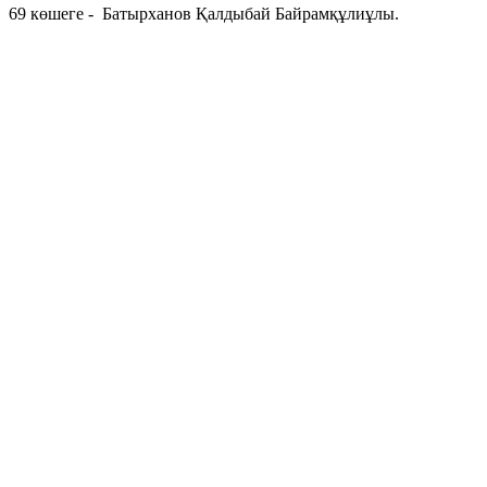
69 көшеге - Батырханов Қалдыбай Байрамқұлиұлы.