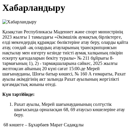
Хабарландыру
Қазақстан Республикасы Мәдениет және спорт министрінің
2023 жылғы 1 тамыздағы «Әкімшілік аумақтық бірліктерге,
елді мекендердің құрамдас бөліктеріне атау беру, оларды қайта
атау, сондай -ақ олардың атауларының транскрипциясын
нақтылау мен өзгерту кезінде тиісті аумақ халқының пікірін
ескерту қағидаларын бекіту туралы» № 211 бұйрығы 8-
тармағының 1), 2) - тармақшаларына сәйкес, 2025 жылғы
желтоқсан айының 20 күні сағат 15:00-де Мерей
шағынауданы, Шоғы батыр көшесі, № 160 А ғимараты, Рахат
ауылы әкімдігінің акт залында Рахат ауылының жергілікті
қоғамдастық жиыны өтеді.
Күн тәртібінде:
Рахат ауылы, Мерей шағынауданының солтүстік
шығысында орналасқан 68, 69 атаусыз көшелеріне атау
беру.
68 көшеге – Бұхарбаев Марат Садақұлы