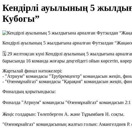
Кендірлі ауылының 5 жылдығ
Кубогы”
Кендірлі ауылының 5 жылдығына арналған Футзалдан “Жаңаөзе
🗓 29 желтоқсан күні Кендірлі ауылының 5 жылдығына арналған
барысында 16 команда жоғары деңгейдегі ойын көрсетіп, көре
Жартылай финал нәтижелері:
- "Атриум" командасы "Трубремцентр" командасын жеңіп, фин
- "Өзенмұнайгаз" командасы "Қарақия" командасын жеңіп, фи
Финалдың қорытындысы:
Финалда "Атриум" командасы "Өзенмұнайгаз" командасын 2:1 
Жеңіс голдарын: Төлепберген А. және Тұрымбаев Н. соқты.
"Өзенмұнайгаз" командасының жалғыз голын: Амангелдиев Р. е