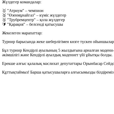
Жүлдегер командалар:
🥇 "Атриум" – чемпион
🥈 "Өзенмұнайгаз" – күміс жүлдегер
🥉 "Трубремцентр" – қола жүлдегер
🔰 "Қарақия" – белсенді қатысушы
Жекелеген марапаттар:
Турнир барысында жеке шеберлігімен көзге түскен ойыншылар
Бұл турнир Кендірлі ауылының 5 жылдығына арналған мәдени-сп
әкімшілігі және Кендірлі ауылдық мәдениет үйі ұйытқы болды.
Ерекше алғыс қалалық мәслихат депутаттары Орынбасар Сейдов
Құттықтаймыз! Барша қатысушыларға алғысымызды білдіреміз ж