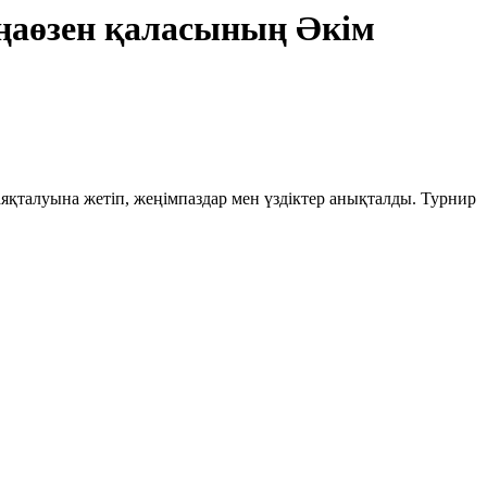
ңаөзен қаласының Әкім
аяқталуына жетіп, жеңімпаздар мен үздіктер анықталды. Турнир