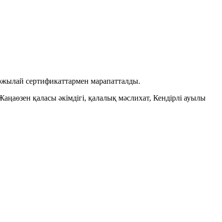
ржылай сертификаттармен марапатталды.
ңаөзен қаласы әкімдігі, қалалық мәслихат, Кендірлі ауылы