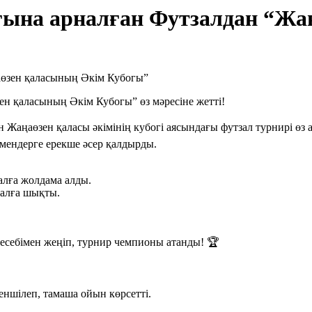
ына арналған Футзалдан “Жа
н қаласының Әкім Кубогы” өз мәресіне жетті!
 Жаңаөзен қаласы әкімінің кубогі аясындағы футзал турнирі өз 
рмендерге ерекше әсер қалдырды.
алға жолдама алды.
налға шықты.
есебімен жеңіп, турнир чемпионы атанды! 🏆
ншілеп, тамаша ойын көрсетті.