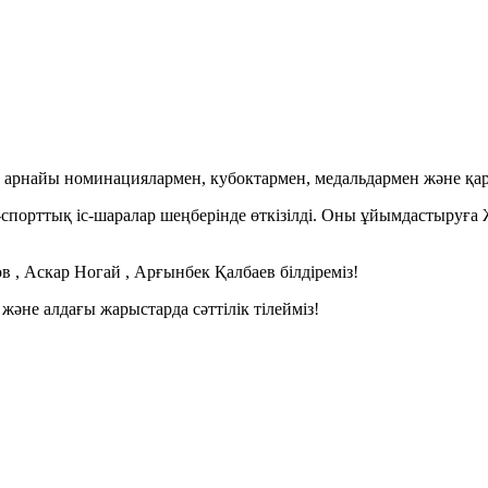
 арнайы номинациялармен, кубоктармен, медальдармен және қа
орттық іс-шаралар шеңберінде өткізілді. Оны ұйымдастыруға Жа
 , Аскар Ногай , Арғынбек Қалбаев білдіреміз!
әне алдағы жарыстарда сәттілік тілейміз!