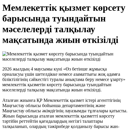
Мемлекеттік қызмет көрсету
барысында туындайтын
мәселелерді талқылау
мақсатында жиын өткізілді
2026 жылдың 4 маусымы күні «Өз бетінше жұмысқа
орналасуы үшін шетелдікке немесе азаматтығы жоқ адамға
біліктілігінің сәйкестігі туралы анықтама беру немесе ұзарту»
мемлекеттік қызметін көрсету барысында туындайтын
мәселелерді талқылау мақсатында жиын өткізілді.
Аталған жиынға ҚР Мемлекеттік қызмет істері агенттігінің
Маңғыстау облысы бойынша департаментінің және
Маңғыстау облысы әкімдігінің лауазымды тұлғалары қатысты.
Жиын барысында аталған мемлекеттік қызметті көрсету
тәртібін реттейтін қағидалардың негізгі талаптары
талқыланып, олардың тәжірибеде қолданылу барысы жан-