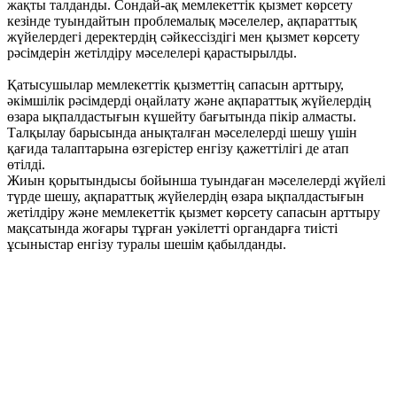
жақты талданды. Сондай-ақ мемлекеттік қызмет көрсету
кезінде туындайтын проблемалық мәселелер, ақпараттық
жүйелердегі деректердің сәйкессіздігі мен қызмет көрсету
рәсімдерін жетілдіру мәселелері қарастырылды.
Қатысушылар мемлекеттік қызметтің сапасын арттыру,
әкімшілік рәсімдерді оңайлату және ақпараттық жүйелердің
өзара ықпалдастығын күшейту бағытында пікір алмасты.
Талқылау барысында анықталған мәселелерді шешу үшін
қағида талаптарына өзгерістер енгізу қажеттілігі де атап
өтілді.
Жиын қорытындысы бойынша туындаған мәселелерді жүйелі
түрде шешу, ақпараттық жүйелердің өзара ықпалдастығын
жетілдіру және мемлекеттік қызмет көрсету сапасын арттыру
мақсатында жоғары тұрған уәкілетті органдарға тиісті
ұсыныстар енгізу туралы шешім қабылданды.