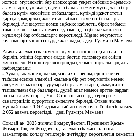
жеткен, мүгедектігі бар немесе ұзақ уақыт еңбекке жарамсыз
азаматтарға, үш жасқа дейінгі балаға немесе мүгедектігі бар
балаға күтім жасайтын отбасыларға, күтімді қажет ететін
қартқа қамқорлық жасайтын табысы төмен отбасыларға
беріледі. Ал шартты көмек еңбекке қабілетті, бірақ табысы
төмен жалғызбасты немесе құрамында еңбекке қабілетті
мүшелері бар отбасыларға көрсетіледі. Мұнда әлеуметтік
келісімшарт міндетті түрде жасалады, - деді Гүлмира Мамаева.
Атаулы әлеуметтік көмекті алу үшін өтініш тоқсан сайын
беріліп, өтініш берілген айдан бастап төлемдер ай сайын
жүргізіледі. Өтініштер электрондық үкімет порталы арқылы
қабылданады.
- Аудандық және қалалық мәслихат шешімдеріне сәйкес
табысы есепке алынбай жылына бір рет әлеуметтік көмек
әлеуметтік мәні бар аурулары бар азаматтарға, иммунитет
тапшылығы бар балаларға, дүлей апат немесе өрттен зардап
шеккен азаматтарға, Ұлы Отан соғысы ардагерлеріне
санаторийлік-курорттық емделуге беріледі. Өткен жылы
мұндай көмек 1 601 адамға, табысы есептеліп берілетін көмек
2 052 адамға көрсетілді, - деді Гүлмира Мамаева.
Сондай-ақ, 2025 жылғы 8 қыркүйектегі Президент Қасым-
Жомарт Тоқаев Жолдауында әлеуметтік жағынан осал
азаматтарды қолдау тетіктерін жетілдіру, көрсетілетін көмектің