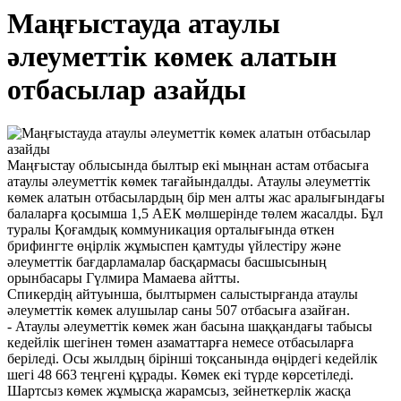
Маңғыстауда атаулы
әлеуметтік көмек алатын
отбасылар азайды
Маңғыстау облысында былтыр екі мыңнан астам отбасыға
атаулы әлеуметтік көмек тағайындалды. Атаулы әлеуметтік
көмек алатын отбасылардың бір мен алты жас аралығындағы
балаларға қосымша 1,5 АЕК мөлшерінде төлем жасалды. Бұл
туралы Қоғамдық коммуникация орталығында өткен
брифингте өңірлік жұмыспен қамтуды үйлестіру және
әлеуметтік бағдарламалар басқармасы басшысының
орынбасары Гүлмира Мамаева айтты.
Спикердің айтуынша, былтырмен салыстырғанда атаулы
әлеуметтік көмек алушылар саны 507 отбасыға азайған.
- Атаулы әлеуметтік көмек жан басына шаққандағы табысы
кедейлік шегінен төмен азаматтарға немесе отбасыларға
беріледі. Осы жылдың бірінші тоқсанында өңірдегі кедейлік
шегі 48 663 теңгені құрады. Көмек екі түрде көрсетіледі.
Шартсыз көмек жұмысқа жарамсыз, зейнеткерлік жасқа