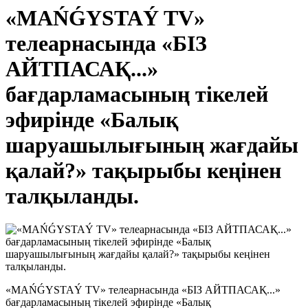
«MAŃǴYSTAÝ TV»
телеарнасында «БІЗ
АЙТПАСАҚ...»
бағдарламасының тікелей
эфирінде «Балық
шаруашылығының жағдайы
қалай?» тақырыбы кеңінен
талқыланды.
«MAŃǴYSTAÝ TV» телеарнасында «БІЗ АЙТПАСАҚ...»
бағдарламасының тікелей эфирінде «Балық