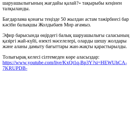
шаруашылығының жағдайы қалай?» тақырыбы кеңінен
талқыланды.
Бағдарлама қонағы теңізде 50 жылдан астам тәжірбиесі бар
кәсіби балықшы Жолдыбаев Мир ағамыз.
Эфир барысында өңірдегі балық шаруашылығы саласының
қазіргі жай-күйі, өзекті мәселелері, оларды шешу жолдары
және аланы дамыту бағыттары жан-жақты қарастырылды.
Толығырақ келесі сілтемеден көре аласыздар:
https://www.youtube.com/live/KxQt1q-Bp3Y?si=HEWUhCA-
7KRUPDB-