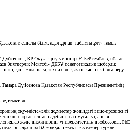
азақстан: сапалы білім, адал ұрпақ, табысты ұлт» тамыз
 Дүйсенова, ҚР Оқу-ағарту министрі Ғ. Бейсембаев, облыс
баев Зияткерлік Мектебі» ДББҰ педагогикалық шеберлік
 орта, қосымша білім, техникалық және кәсіптік білім беру
і Тамара Дүйсенова Қазақстан Республикасы Президентінің
н құттықтады.
рының оқу-әдістемелік жұмыстар жөніндегі вице-президенті
тебінің орыс тілі мен әдебиеті пән мұғалімі, арнайы
ологиялар және инжиниринг университетінің профессоры, PhD
педагог-сарапшы Б.Серікқали өзекті мәселелер туралы