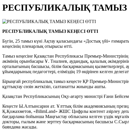
РЕСПУБЛИКАЛЫҚ ТАМЫЗ 
РЕСПУБЛИКАЛЫҚ ТАМЫЗ КЕҢЕСІ ӨТТІ
Бүгін, 25 тамыз күні Ақтау қаласындағы «Достық үйі» ғимараты
кеңесінің пленарлық отырысы өтті.
Тамыз кеңесіне Қазақстан Республикасы Премьер-Министрінің о
әкімінің орынбасары Ұ. Тналиев, аудандық, қалалық әкімдері
орталығының басшысы, білім басқармасының қызметкерлері, ауда
ұйымдарының педагогтері, еліміздің 19 өңірінен келген делега
Бірыңғай республикалық тамыз кеңесте ҚР Премьер-Министрін
құттықтау сөзін жеткізіп, салтанатты жиынды ашты.
Қазақстан Республикасының Оқу-ағарту министрі Ғани Бейсемб
Кеңесте Ы.Алтынсарин ат. Ұлттық білім академиясының прези
Қ.Қожахметов, «BilimLand» ЖШС Цифрлы контент әзірлеу департ
бағдарлама бойынша Маңғыстау облысына келген үздік мұғалі
докторы, ғылым және зерттеу басқармасының басшысы С.Сырлыб
баяндама жасады.