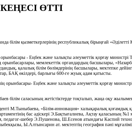
КЕҢЕСІ ӨТТІ
нда білім қызметкерлерінің республикалық бірыңғай «Әділетті Қ
рынбасары - Еңбек және халықты әлеуметтік қорғау министрі Т.
нің орынбасарлары, мемлекеттік органдардың басшылары, «Назар
ндық, қалалық білім бөлімдерінің басшылары, мектепке дейінгі,
ттар, БАҚ өкілдері, барлығы 600-ге жуық адам қатысты.
ің орынбасары- Еңбек және халықты әлеуметтік қорғау министр
аев білім саласының жетістіктерде тоқталып, жаңа оқу жылыме
денті М.Тыныбаева, «Білім-инновация» халықаралық қоғамдық қо
аментінің бас әдіскері Э.Бақтығалиева, Ақтау қаласының №1 мек
м, педагог-шебер Э.Пушенова, Ш.Есенов атындағы Каспий техн
екқызы, Ы.Алтынсарин ат. мектептің география пәні мұғалімі, 