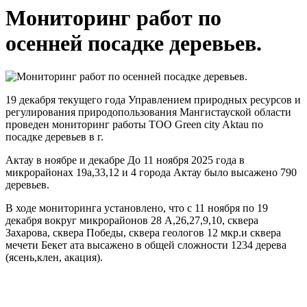
Мониторинг работ по
осенней посадке деревьев.
19 декабря
текущего
года
Управлением
природных
ресурсов
и
регулирования
природопользования
Мангистауской
области
проведен
мониторинг
работы
ТОО
Green
city
Aktau
по
посадке
деревьев
в г.
Актау
в
ноябре
и
декабре
До
11
ноября
2025
года
в
микрорайонах
19а
,
33
,
12
и
4
города
Актау
было высажено
790
деревьев
.
В
ходе
мониторинга
установлено, что с
11
ноября
по
19
декабря
вокруг
микрорайонов
28
А
,
26
,
27
,
9
,
10
, сквера
Захарова
,
сквера
Победы
,
сквера
геологов
12
мкр
.
и
сквера
мечети
Бекет
ата
высажено
в
общей
сложности
1234
дерева
(
ясень
,
клен
,
акация
)
.