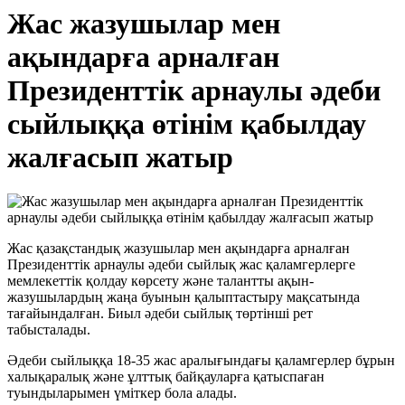
Жас жазушылар мен
ақындарға арналған
Президенттік арнаулы әдеби
сыйлыққа өтінім қабылдау
жалғасып жатыр
Жас қазақстандық жазушылар мен ақындарға арналған
Президенттік арнаулы әдеби сыйлық жас қаламгерлерге
мемлекеттік қолдау көрсету және талантты ақын-
жазушылардың жаңа буынын қалыптастыру мақсатында
тағайындалған. Биыл әдеби сыйлық төртінші рет
табысталады.
Әдеби сыйлыққа 18-35 жас аралығындағы қаламгерлер бұрын
халықаралық және ұлттық байқауларға қатыспаған
туындыларымен үміткер бола алады.