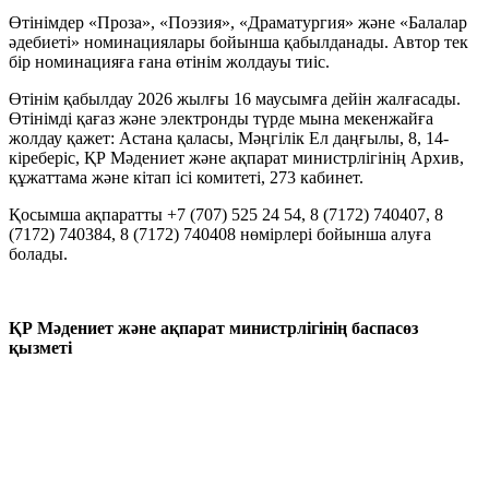
Өтінімдер «Проза», «Поэзия», «Драматургия» және «Балалар
әдебиеті» номинациялары бойынша қабылданады. Автор тек
бір номинацияға ғана өтінім жолдауы тиіс.
Өтінім қабылдау 2026 жылғы 16 маусымға дейін жалғасады.
Өтінімді қағаз және электронды түрде мына мекенжайға
жолдау қажет: Астана қаласы, Мәңгілік Ел даңғылы, 8, 14-
кіреберіс, ҚР Мәдениет және ақпарат министрлігінің Архив,
құжаттама және кітап ісі комитеті, 273 кабинет.
Қосымша ақпаратты +7 (707) 525 24 54, 8 (7172) 740407, 8
(7172) 740384, 8 (7172) 740408 нөмірлері бойынша алуға
болады.
ҚР Мәдениет және ақпарат министрлігінің баспасөз
қызметі