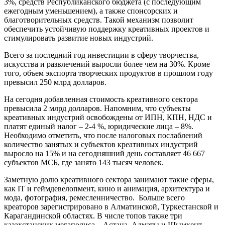
3%, средств Республиканского бюджета (с последующим
ежегодным уменьшением), а также спонсорских и
благотворительных средств. Такой механизм позволит
обеспечить устойчивую поддержку креативных проектов и
стимулировать развитие новых индустрий.
Всего за последний год инвестиции в сферу творчества,
искусства и развлечений выросли более чем на 30%. Кроме
того, объем экспорта творческих продуктов в прошлом году
превысил 250 млрд долларов.
На сегодня добавленная стоимость креативного сектора
превысила 2 млрд долларов. Напомним, что субъекты
креативных индустрий освобождены от ИПН, КПН, НДС и
платят единый налог – 2-4 %, юридические лица – 8%.
Необходимо отметить, что после налоговых послаблений
количество занятых и субъектов креативных индустрий
выросло на 15% и на сегодняшний день составляет 46 667
субъектов МСБ, где занято 143 тысяч человек.
Заметную долю креативного сектора занимают такие сферы,
как IT и геймдевелопмент, кино и анимация, архитектура и
мода, фотография, ремесленничество. Больше всего
креаторов зарегистрировано в Алматинской, Туркестанской и
Карагандинской областях. В числе топов также три
казахстанских мегаполиса – Астана, Алматы и Шымкент.