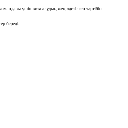
мандары үшін виза алудың жеңілдетілген тәртібін
ер береді.