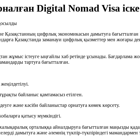
налған Digital Nomad Visa іск
е Қазақстанның цифрлық экономикасын дамытуға бағытталған D
мандарға Қазақстанда заманауи цифрлық қызметтер мен жоғары 
ықтан жұмыс істеуге ыңғайлы хаб ретінде ұсынады. Бағдарлама 
мамандарды тартуға бағытталған.
жеңілдетілуі.
 тұрақты байланыс қамтамасыз етілген.
здеуге және кәсіби байланыстар орнатуға көмек көрсету.
обаларға қатысу мүмкіндігі.
н халықаралық орталыққа айналдыруға бағытталған маңызды қада
йелерді дамытуға және әлемнің түкпір-түкпіріндегі мамандармен