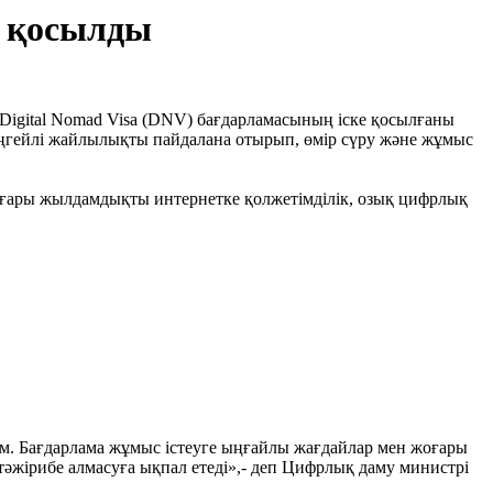
е қосылды
igital Nomad Visa (DNV) бағдарламасының іске қосылғаны
деңгейлі жайлылықты пайдалана отырып, өмір сүру және жұмыс
жоғары жылдамдықты интернетке қолжетімділік, озық цифрлық
м. Бағдарлама жұмыс істеуге ыңғайлы жағдайлар мен жоғары
 тәжірибе алмасуға ықпал етеді»,- деп Цифрлық даму министрі