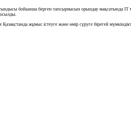
ындысы бойынша берген тапсырмасын орындау мақсатында IT ма
қосылды.
е Қазақстанда жұмыс істеуге және өмір сүруге бірегей мүмкіндікт