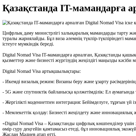
Қазақстанда IT-мамандарға ар
Цифрлық даму министрлігі халықаралық мамандарды тарту жән
туралы жариялайды. Бұл виза әлемнің түкпір-түкпіріндегі ма
істеуге мүмкіндік береді.
Digital Nomad Visa IT-мамандарға арналған, Қазақстанды қаш
қызметтер және бизнесті жүргізудің жеңілдігі маңызды кәсіби 
Digital Nomad Visa артықшылықтары:
- Икемді визалық режим: Визаны беру және ұзарту рәсімдерінің 
- 5G және спутниктік байланысқа қолжетімділік: Ел аумағында
- Жергілікті мәдениетпен интеграция: Бейімделуге, тұрғын үй і
- Мемлекеттік қолдау: Бизнесті жеңілдету және инновациялық ж
«Digital Nomad Visa – Қазақстанды цифрлық көшпенділер үші
өмір сүру деңгейін қамтамасыз етеді, бұл инновациялық экожү
Жаслан Мәдиев атап өтті.