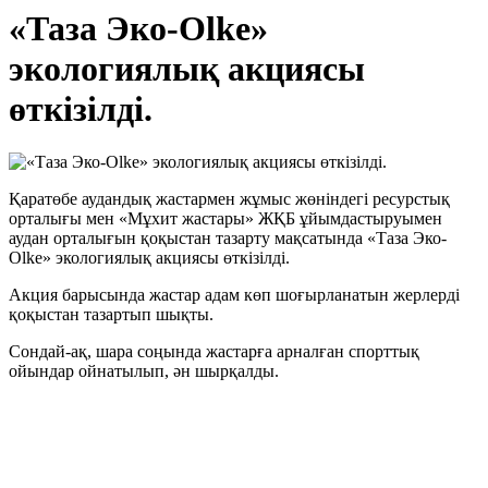
«Таза Эко-Olke»
экологиялық акциясы
өткізілді.
Қаратөбе аудандық жастармен жұмыс жөніндегі ресурстық
орталығы мен «Мұхит жастары» ЖҚБ ұйымдастыруымен
аудан орталығын қоқыстан тазарту мақсатында «Таза Эко-
Olke» экологиялық акциясы өткізілді.
Акция барысында жастар адам көп шоғырланатын жерлерді
қоқыстан тазартып шықты.
Сондай-ақ, шара соңында жастарға арналған спорттық
ойындар ойнатылып, ән шырқалды.