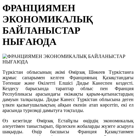
ФРАНЦИЯМЕН
ЭКОНОМИКАЛЫҚ
БАЙЛАНЫСТАР
НЫҒАЮДА
Түркістан облысының әкімі Өмірзақ Шөкеев Түркістанға
жұмыс сапарымен келген Францияның Қазақстандағы
Төтенше және Өкілетті Елшісі Дидье Канеспен кездесті.
Кездесу барысында тараптар облыс пен Франция
Республикасы арасындағы екіжақты қарым-қатынастардың
дамуын талқылады. Дидье Канесс Түркістан облысына деген
үлкен қызығушылықтың айқын екенін атап көрсетіп, екі ел
арасында туризмді дамытуға тоқталды.
Өз кезегінде Өмірзақ Естайұлы өңірдің экономикалық
әлеуетімен таныстырып, бірлескен жобаларды жүзеге асыруға
шақырды. Өңір басшысы Франция Қазақстанмен