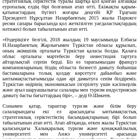
стратегиялық серіктестік туралы шартқа қол қойған алғашқы
еуропалық елдің бірі болғанын атап өтті. Екіжақты қарым-
қатынастардың бүгінгі жоғары деңгейі ҚР Тұңғыш
Президенті Нұрсұлтан Назарбаевтың 2015 жылы Парижге
ресми сапары барысында қол жеткізілген уағдаластықтардың
нәтижесі болып табылатынын атап өтті.
«Өздеріңізге белгілі, 2018 жылдың 19 маусымында Елбасы
Н.Назарбаевтың Жарлығымен Түркістан облысы құрылып,
оның әкімшілік орталығы Түркістан қаласы болды. Қалаға
облыс орталығы мәртебесін беру инвестиция тартуға
айтарлықтай серпін берді. Біз өз тарапымыздан француз
компанияларының біздің облыста бизнесті дамыту бойынша
бастамаларына толық қолдау көрсетуге дайынбыз және
ынтымақтастығымызды одан әрі дамытуға сенім білдіреміз.
Түркістан өңірінің экономикасын ілгерілету үшін кәсіпкерлік
және ауыл шаруашылығы салалары мен туризм индустриясын
дамыту басты бағыттардың бірі», – деді Ө.Шөкеев.
Сонымен қатар, тараптар туризм және білім беру
салаларындағы екі ел арасындағы ынтымақтастық
стратегиялық серіктестіктің басымдықтарының бірі болып
табылатынын атап өтті. Атап айтқанда, өткен жылы Түркістан
қаласындағы Халықаралық туризм және қонақжайлылық
университеті мен Анжэ университеті арасында