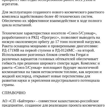
агрегатов.
Для эксплуатации созданного нового космического ракетного
комплекса задействовано более 40 технических систем.
Обеспечено их эффективное взаимодействие в ходе полного
цикла испытаний.
Технические характеристики носителя «Союз-5/Сункар»,
разработанного в РКЦ «Прогресс», позволяют выводить на
низкую околоземную орбиту до 17 тонн полезной нагрузки.
Ракета оснащена мощными и проверенными двигателями:
РД-171МВ на первой ступени и РД-0124МС - на второй.
Использование разгонных блоков семейства Fregat и
различных вариантов головных обтекателей обеспечивает
гибкость при решении широкого спектра задач. Комплекс и
ракета «Союз-5/Сункар» воплощают будущее экологичной
космонавтики на таком нетоксичном топливе, как керосин и
жидкий кислород, открывает новые перспективы для
развития науки и укрепления индустриального потенциала
страны.
СПРАВОЧНО
АО «СП «Байтерек» - совместное казахстанско-российское
предприятие, созданное для реализации проекта космического