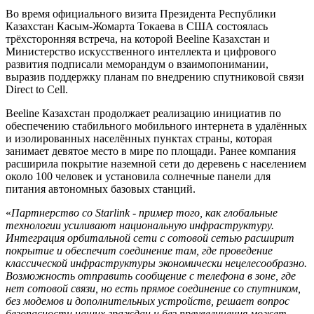
Во время официального визита Президента Республики
Казахстан Касым-Жомарта Токаева в США состоялась
трёхсторонняя встреча, на которой Beeline Казахстан и
Министерство искусственного интеллекта и цифрового
развития подписали меморандум о взаимопонимании,
выразив поддержку планам по внедрению спутниковой связи
Direct to Cell.
Beeline Казахстан продолжает реализацию инициатив по
обеспечению стабильного мобильного интернета в удалённых
и изолированных населённых пунктах страны, которая
занимает девятое место в мире по площади. Ранее компания
расширила покрытие наземной сети до деревень с населением
около 100 человек и установила солнечные панели для
питания автономных базовых станций.
«
Партнерство со Starlink - пример того, как глобальные
технологии усиливают национальную инфраструктуру.
Интеграция орбитальной сети с сотовой сетью расширит
покрытие и обеспечит соединение там, где проведение
классической инфраструктуры экономически нецелесообразно.
Возможность отправить сообщение с телефона в зоне, где
нет сотовой связи, но есть прямое соединение со спутником,
без модемов и дополнительных устройств, решает вопрос
безопасности наших граждан и без преувеличения может