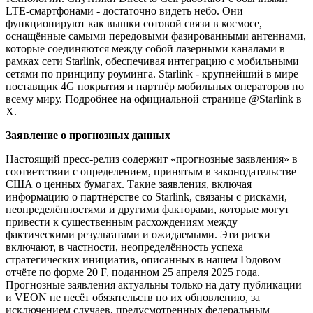
LTE-смартфонами - достаточно видеть небо. Они
функционируют как вышки сотовой связи в космосе,
оснащённые самыми передовыми фазированными антеннами,
которые соединяются между собой лазерными каналами в
рамках сети Starlink, обеспечивая интеграцию с мобильными
сетями по принципу роуминга. Starlink - крупнейший в мире
поставщик 4G покрытия и партнёр мобильных операторов по
всему миру. Подробнее на официальной странице @Starlink в
X.
Заявление о прогнозных данных
Настоящий пресс-релиз содержит «прогнозные заявления» в
соответствии с определением, принятым в законодательстве
США о ценных бумагах. Такие заявления, включая
информацию о партнёрстве со Starlink, связаны с рисками,
неопределённостями и другими факторами, которые могут
привести к существенным расхождениям между
фактическими результатами и ожидаемыми. Эти риски
включают, в частности, неопределённость успеха
стратегических инициатив, описанных в нашем Годовом
отчёте по форме 20 F, поданном 25 апреля 2025 года.
Прогнозные заявления актуальны только на дату публикации
и VEON не несёт обязательств по их обновлению, за
исключением случаев, предусмотренных федеральным