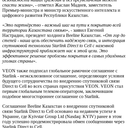
спасти жизни
», - отметил Жаслан Мадиев, заместитель
Премьер-министра и министр искусственного интеллекта и
цифрового развития Республики Казахстан.
«
Это партнёрство - важный шаг на пути к покрытию всей
территории Казахстана связью
», - заявил Евгений
Настрадин, президент холдинга Beeline Казахстан. «
От гор до
степей - наша цель обеспечить надёжную связь, и интеграция
спутниковой технологии Starlink Direct to Cell с наземной
инфраструктурой приближает нас к этой цели. Это
эффективное решение проблемы покрытия в самых удалённых
уголках страны
».
VEON также подписал глобальное рамочное соглашение с
Starlink - неэксклюзивное соглашение, определяющее условия
будущего сотрудничества по внедрению спутниковой связи
Direct to Cell во всех странах присутствия VEON. VEON стал
первым глобальным телеком-оператором, заключившим
подобное многостороннее соглашение со Starlink.
Соглашение Beeline Казахстан о внедрении спутниковой
связи Starlink Direct to Cell основано на недавнем успехе в
Украине, где Kyivstar Group Ltd (Nasdaq: KYIV) ранее в этом
году успешно продемонстрировала обмен сообщениями через
Starlink Direct to Cell.