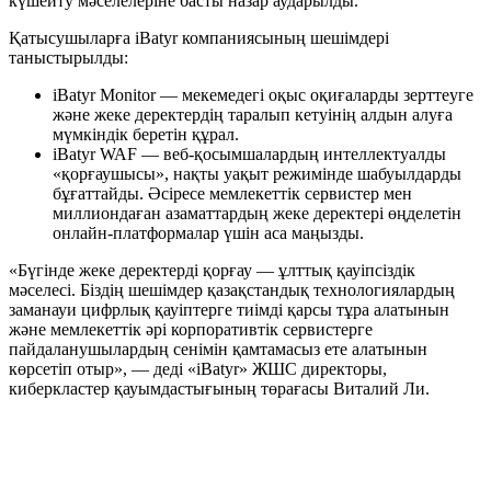
күшейту мәселелеріне басты назар аударылды.
Қатысушыларға iBatyr компаниясының шешімдері
таныстырылды:
iBatyr Monitor — мекемедегі оқыс оқиғаларды зерттеуге
және жеке деректердің таралып кетуінің алдын алуға
мүмкіндік беретін құрал.
iBatyr WAF — веб-қосымшалардың интеллектуалды
«қорғаушысы», нақты уақыт режимінде шабуылдарды
бұғаттайды. Әсіресе мемлекеттік сервистер мен
миллиондаған азаматтардың жеке деректері өңделетін
онлайн-платформалар үшін аса маңызды.
«Бүгінде жеке деректерді қорғау — ұлттық қауіпсіздік
мәселесі. Біздің шешімдер қазақстандық технологиялардың
заманауи цифрлық қауіптерге тиімді қарсы тұра алатынын
және мемлекеттік әрі корпоративтік сервистерге
пайдаланушылардың сенімін қамтамасыз ете алатынын
көрсетіп отыр», — деді «iBatyr» ЖШС директоры,
киберкластер қауымдастығының төрағасы Виталий Ли.