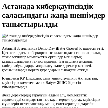
Астанада киберқауіпсіздік
саласындағы жаңа шешімдер
таныстырылды
Astana Hub алаңында Demo Day iBatyr бірегей іс-шарасы өтті.
Қазақстандағы киберқорғаныс саласындағы инновациялық
технологиялар мемлекеттік органдар мен нарық
қатысушыларына таныстырылды. Бағдарлама аясында
кибершабуылдарды модельдеу және деректер мен веб-
қосымшаларды қорғау құралдарын сынақтан өткізді.
Іс-шараны ҚР Цифрлық даму министрлігінің Ақпараттық
қауіпсіздік комитеті мен «iBatyr» ЖШС бірлесіп
ұйымдастырды.
Жеке деректердің таралуын алдын алу, мемлекеттік
сервистерді стандарттан тыс қауіптерден қорғау, қауіпсіздік
жүйелерін интеграциялау мен қызметкерлердің тәртібін