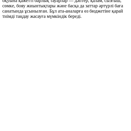
оқуына қажетті барлық тауарлар — дәптер, қалам, сызғыш,
сөмке, бояу жиынтықтары және басқа да заттар әртүрлі баға
санатында ұсынылған. Бұл ата-аналарға өз бюджетіне қарай
тиімді таңдау жасауға мүмкіндік береді.