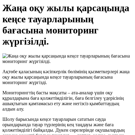
Жаңа оқу жылы қарсаңында
кеңсе тауарларының
бағасына мониторинг
жүргізілді.
Ақтөбе қаласының кәсіпкерлік бөлімінің қызметкерлері жаңа
оқу жылы қарсаңында кеңсе тауарларының бағасына
мониторинг жүргізді.
Мониторингтің басты мақсаты – ата-аналар үшін оқу
құралдарына баға қолжетімділігін, баға белгілеу үдерісінің
ашықтығын қамтамасыз ету және негізсіз қымбаттаудың
алдын алу.
Шолу барысында кеңсе тауарларын сататын сауда
орындарында тауар түрлерінің кең таңдауы және баға
қолжетімділігі байқалды. Дүкен сөрелерінде оқушылардың