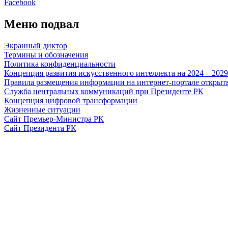
Facebook
Меню подвал
Экранный диктор
Термины и обозначения
Политика конфиденциальности
Концепция развития искусственного интеллекта на 2024 – 202
Правила размещения информации на интернет-портале откры
Служба центральных коммуникаций при Президенте РК
Концепция цифровой трансформации
Жизненные ситуации
Сайт Премьер-Министра РК
Сайт Президента РК