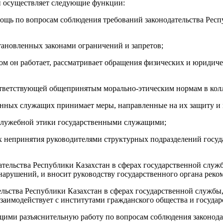
и осуществляет следующие функции:
ощь по вопросам соблюдения требований законодательства Респу
ановленных законами ограничений и запретов;
ором он работает, рассматривает обращения физических и юриди
ответствующей общепринятым морально-этическим нормам в кол
венных служащих принимает меры, направленные на их защиту и 
 служебной этики государственными служащими;
ях непринятия руководителями структурных подразделений госу
тельства Республики Казахстан в сферах государственной служ
арушений, и вносит руководству государственного органа реко
льства Республики Казахстан в сферах государственной службы,
аимодействует с институтами гражданского общества и госуда
щими разъяснительную работу по вопросам соблюдения законода