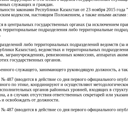
енных служащих и граждан.
ьности законами Республики Казахстан от 23 ноября 2015 года 
еским кодексом, настоящим Положением, а также иными актами з
я в центральных государственных органах (за исключением пра
территориальные подразделения либо территориальные подразде
.
разделений либо территориальных подразделений ведомств (за
ублики Казахстан), ведомствах и территориальных подразделен
, загранучреждениях, ревизионных комиссиях, аппаратах акимов
этих государственных органов.
венного служащего, занимающего руководящую должность, а так
7 № 487 (вводится в действие со дня первого официального опуб
ного по этике, координируют и осуществляют методологическое
исполнительных органов районных уровней, входящих в структу
на, а в случаях отсутствия ответственных секретарей или указ
 и освобождать от должности.
7 № 487 (вводится в действие со дня первого официального опуб