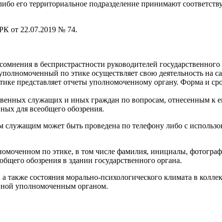
ибо его территориальное подразделение принимают соответств
К от 22.07.2019 № 74.
мнения в беспристрастности руководителей государственного о
олномоченный по этике осуществляет свою деятельность на са
этике представляет отчеты уполномоченному органу. Форма и с
венных служащих и иных граждан по вопросам, отнесенным к его
пных для всеобщего обозрения.
м служащим может быть проведена по телефону либо с использ
номоченном по этике, в том числе фамилия, инициалы, фотограф
еобщего обозрения в здании государственного органа.
а также состояния морально-психологического климата в коллек
нной уполномоченным органом.