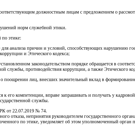
к соответствующим должностным лицам с предложением о рассмо
рушений норм служебной этики.
по этике:
ые для анализа причин и условий, способствующих нарушению г
коррупции и Этического кодекса;
 в установленном законодательством порядке обращается в соот
ной службы, противодействия коррупции, а также Этического код
е о поощрении лиц, внесших значительный вклад в формировани
ся к его компетенции, вправе запрашивать и получать у кадров
сударственной службы.
К от 22.07.2019 № 74.
ного отказа, непринятия руководителем государственного орга
ченного по этике, уведомляет об этом уполномоченный орган п