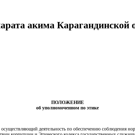
арата акима Карагандинской 
е
ПОЛОЖЕНИЕ
об уполномоченном по этике
 осуществляющий деятельность по обеспечению соблюдения но
ствии коррупции и Этического кодекса государственных служащих