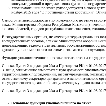
консультирующий в пределах своих функций государств
Уполномоченный по этике руководствуется в своей деятел
ноября 2015 года "О противодействии коррупции", Этич
Самостоятельная должность уполномоченного по этике вводитс
также Министерства обороны Республики Казахстан), имеющих 
акимов областей, городов республиканского значения, столицы
В государственных органах, не имеющих территориальных под
государственных органов, а также Министерства обороны Респ
подразделениях ведомств центральных государственных органов
функции уполномоченного по этике возлагаются на служащих 
Функции уполномоченного по этике возлагаются на государст
Сноска. Пункт 2 в редакции Указа Президента РК от 01.06.201
3. Лица, занимающие самостоятельную должность уполномочен
территориальных подразделений, загранучреждений, местных 
ответственному секретарю центрального исполнительного орга
государственного органа либо лицу, имеющему право назначать
Сноска. Пункт 3 в редакции Указа Президента РК от 01.06.201
Основные функции уполномоченного по этике