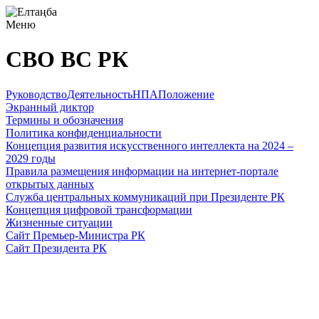
Меню
СВО ВС РК
Руководство
Деятельность
НПА
Положение
Экранный диктор
Термины и обозначения
Политика конфиденциальности
Концепция развития искусственного интеллекта на 2024 –
2029 годы
Правила размещения информации на интернет-портале
открытых данных
Служба центральных коммуникаций при Президенте РК
Концепция цифровой трансформации
Жизненные ситуации
Сайт Премьер-Министра РК
Сайт Президента РК