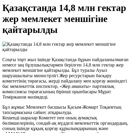
Қазақстанда 14,8 млн гектар
жер мемлекет меншігіне
қайтарылды
Соңғы төрт жыл ішінде Қазақстанда бұрын пайдаланылмаған
немесе заң бұзушылықтармен берілген 14,8 млн гектар жер
мемлекет меншігіне қайтарылды. Бұл туралы Ауыл
шаруашылығы министрлігі Жер ресурстарын басқару
комитетінің төрағасы, жерді пайдалану мен қорғау жөніндегі
бас мемлекеттік инспектор, «Жер аманаты» партиялық
комиссиясы төрағасының бірінші орынбасары Мұрат
Теміржанов мәлімдеді.
Бұл жұмыс Мемлекет басшысы Қасым-Жомарт Тоқаевтың
тапсырмасына сәйкес атқарылуда.
Кешенді шаралар Комитет пен оның аумақтық
бөлімшелерінің, сондай-ақ мүдделі мемлекеттік органдардың,
соның ішінде құқық қорғау құрылымдарының және