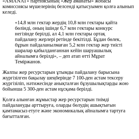
«AMANAT» партиясының «Жер аманаты» жобасы
комиссиясы мүшелерінің белсенді қатысуымен қолға алынып
келеді.
«14,8 млн гектар жердің 10,8 млн гектары қайта
бөлінді, оның ішінде 6,7 млн гектары конкурс
негізінде берілді, ал 4,1 млн гектары ортақ
пайдалану жерлері ретінде бекітілді. Бұдан бөлек,
бұрын пайдаланылмаған 5,2 млн гектар жер тиісті
шаралар қабылданғаннан кейін шаруашылық
айналымға берілді», – деп атап өтті Мұрат
Теміржанов.
Жалпы жер ресурстарын ұтымды пайдалану барысына
жүргізілген бақылау шеңберінде 7 100-ден астам тексеру
жүргізіліп, нәтижесінде анықталған бұзушылықтарды жою
бойынша 5 300-ден астам нұсқама берілді.
Қолға алынған жұмыстар жер ресурстарын тиімді
пайдалануды арттыруға, оларды бөлудің ашықтығын
қамтамасыз етуге және экономикалық айналымға тартуға
бағытталған.