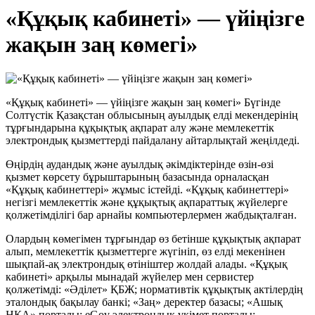
«Құқық кабинеті» — үйіңізге
жақын заң көмегі»
«Құқық кабинеті» — үйіңізге жақын заң көмегі» Бүгінде
Солтүстік Қазақстан облысының ауылдық елді мекендерінің
тұрғындарына құқықтық ақпарат алу және мемлекеттік
электрондық қызметтерді пайдалану айтарлықтай жеңілдеді.
Өңірдің аудандық және ауылдық әкімдіктерінде өзін-өзі
қызмет көрсету бұрыштарының базасында орналасқан
«Құқық кабинеттері» жұмыс істейді. «Құқық кабинеттері»
негізгі мемлекеттік және құқықтық ақпараттық жүйелерге
қолжетімділігі бар арнайы компьютерлермен жабдықталған.
Олардың көмегімен тұрғындар өз бетінше құқықтық ақпарат
алып, мемлекеттік қызметтерге жүгініп, өз елді мекенінен
шықпай-ақ электрондық өтініштер жолдай алады. «Құқық
кабинеті» арқылы мынадай жүйелер мен сервистер
қолжетімді: «Әділет» ҚБЖ; нормативтік құқықтық актілердің
эталондық бақылау банкі; «Заң» деректер базасы; «Ашық
НҚА» порталы; eGov электрондық үкімет порталы;