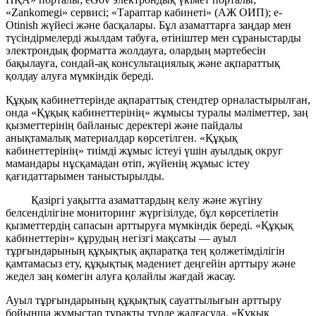
«Zankomegi» сервисі; «Тараптар кабинеті» (АЖ ОИП); e-
Otinish жүйесі және басқалары. Бұл азаматтарға заңдар мен
түсіндірмелерді жылдам табуға, өтініштер мен сұраныстарды
электрондық форматта жолдауға, олардың мәртебесін
бақылауға, сондай-ақ консультациялық және ақпараттық
қолдау алуға мүмкіндік береді.
Құқық кабинеттерінде ақпараттық стендтер орналастырылған,
онда «Құқық кабинеттерінің» жұмысы туралы мәліметтер, заң
қызметтерінің байланыс деректері және пайдалы
анықтамалық материалдар көрсетілген. «Құқық
кабинеттерінің» тиімді жұмыс істеуі үшін ауылдық округ
мамандары нұсқамадан өтіп, жүйенің жұмыс істеу
қағидаттарымен таныстырылды.
Қазіргі уақытта азаматтардың келу және жүгіну
белсенділігіне мониторинг жүргізілуде, бұл көрсетілетін
қызметтердің сапасын арттыруға мүмкіндік береді. «Құқық
кабинеттерін» құрудың негізгі мақсаты — ауыл
тұрғындарының құқықтық ақпаратқа тең қолжетімділігін
қамтамасыз ету, құқықтық мәдениет деңгейін арттыру және
жедел заң көмегін алуға қолайлы жағдай жасау.
Ауыл тұрғындарының құқықтық сауаттылығын арттыру
бойынша жұмыстар тұрақты түрде жалғасуда. «Құқық