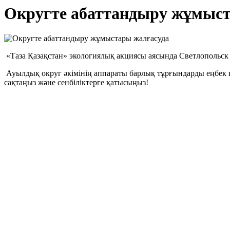
Округте абаттандыру жұмыст
«Таза Қазақстан» экологиялық акциясы аясында Светлопольск
Ауылдық округ әкімінің аппараты барлық тұрғындарды еңбек н
сақтаңыз және сенбіліктерге қатысыңыз!