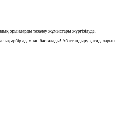
дық орындарды тазалау жұмыстары жүргізілуде.
залық әрбір адамнан басталады! Абаттандыру қағидаларын