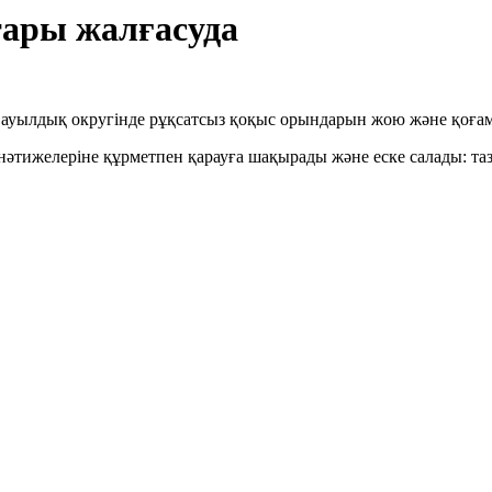
ары жалғасуда
 ауылдық округінде рұқсатсыз қоқыс орындарын жою және қоғам
әтижелеріне құрметпен қарауға шақырады және еске салады: та