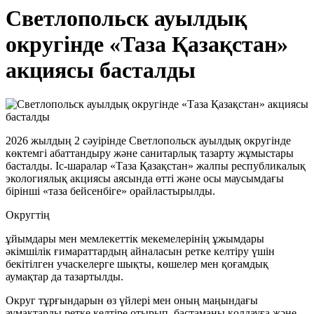
Светлопольск ауылдық
округінде «Таза Қазақстан»
акциясы басталды
2026
жылдың
2
сәуірінде
Светлопольск
ауылдық
округінде
көктемгі
абаттандыру
және
санитарлық
тазарту
жұмыстары
басталды
.
Іс-
шаралар
«Таза
Қазақстан
»
жалпы
республикалық
экологиялық
акциясы
аясында
өтті
және
осы
маусымдағы
бірінші
«таза
бейсенбіге
» орайластырылды
.
Округтің
ұйымдары
мен
мемлекеттік
мекемелерінің
ұжымдары
әкімшілік
ғимараттардың
айналасын
ретке
келтіру
үшін
бекітілген
учаскелерге
шықты
,
көшелер
мен
қоғамдық
аумақтар
да
тазартылды
.
Округ
тұрғындарын
өз
үйлері
мен
оның
маңындағы
аумақтарды
ретке
келтіре
отырып
,
бастаманы
қолдауға
және