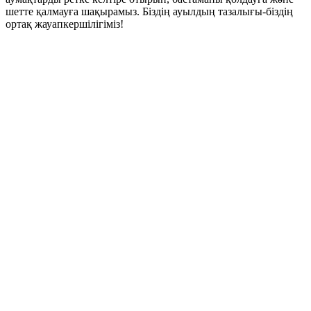
шетте
қалмауға
шақырамыз
.
Біздің
ауылдың
тазалығы
-
біздің
ортақ
жауапкершілігіміз
!