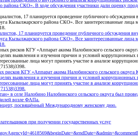
 района СКО». В ходе обсуждения участники дали оценку проде
пециалистов, 17 планируется проведение публичного обсуждения 
уга Кызылжарского района СКО». Все заинтересованные лица мо
18.
ых рисков КГУ «Аппарат акима Налобинского сельского округа 
 целях выявления и изучения причин и условий коррупционных 
тересованные лица могут принять участие в анализе коррупцион
71538)3398.
стан» в селе Налобино Налобинского сельского округа был пров
билей возле ФАПа.
концерт, посвящённый Международному женскому дню.
плательщиков при получении государственных услуг
tate=&govAgencyId=4618569&beginDate=&endDate=&admin=&comment