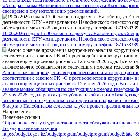
«Аппарат акима Налобинского сельского округа Кызылжарского
своевременному исполнению рекомендаций.
19.06.2026 года в 15:00 часов по адресу: с. Налобино, ул. С
деятельности КГУ «Аппарат акима Налобинского сельского окр
обсуждении можно обращаться по номеру телефона: 871538339
Анонс о начале проведения внутреннего анализа коррупционн
соответствии с законом РК «О противодействии коррупции» в
анализа коррупционных рисков со 12 июня 2026 года. Все заин
анализе можно обращаться по следующим номерам телефона: 8(
23 мая 2026 года в рамках республиканской акции «Таза Қазақ
выкорчёвыванию кустарников на территории парковки автомо
6 марта в Налобинском сельском клубе прошёл праздничный 
Направления
Полезные ссылки
Опрос по качеству и удовлетворенности обслуживания налого
Государственные закупки
https://budget.egov.kz/budgetprogram/budgetprogram?budgetS