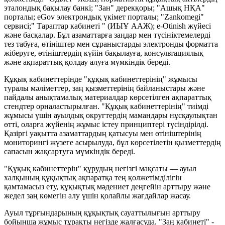
эталондық бақылау банкі; "Зан" дерекқоры; "Ашық НҚА"
порталы; eGov электрондық үкімет порталы; "Zankomegi"
сервисі;" Тараптар кабинеті " (ИЫҰ ААЖ); e-Otinish жүйесі
және басқалар. Бұл азаматтарға заңдар мен түсініктемелерді
тез табуға, өтініштер мен сұраныстарды электронды форматта
жіберуге, өтініштердің күйін бақылауға, консультациялық
және ақпараттық қолдау алуға мүмкіндік береді.
Құқық кабинеттерінде "құқық кабинеттерінің" жұмысы
туралы мәліметтер, заң қызметтерінің байланыстары және
пайдалы анықтамалық материалдар көрсетілген ақпараттық
стендтер орналастырылған. "Құқық кабинеттерінің" тиімді
жұмысы үшін ауылдық округтердің мамандары нұсқаулықтан
өтті, оларға жүйенің жұмыс істеу принциптері түсіндірілді.
Қазіргі уақытта азаматтардың қатысуы мен өтініштерінің
мониторингі жүзеге асырылуда, бұл көрсетілетін қызметтердің
сапасын жақсартуға мүмкіндік береді.
"Құқық кабинеттерін" құрудың негізгі мақсаты — ауыл
халқының құқықтық ақпаратқа тең қолжетімділігін
қамтамасыз ету, құқықтық мәдениет деңгейін арттыру және
жедел заң көмегін алу үшін қолайлы жағдайлар жасау.
Ауыл тұрғындарының құқықтық сауаттылығын арттыру
бойынша жұмыс тұрақты негізде жалғасуда. "Заң кабинеті" -