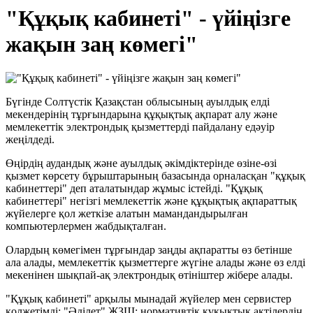
"Құқық кабинеті" - үйіңізге
жақын заң көмегі"
Бүгінде Солтүстік Қазақстан облысының ауылдық елді
мекендерінің тұрғындарына құқықтық ақпарат алу және
мемлекеттік электрондық қызметтерді пайдалану едәуір
жеңілдеді.
Өңірдің аудандық және ауылдық әкімдіктерінде өзіне-өзі
қызмет көрсету бұрыштарының базасында орналасқан "құқық
кабинеттері" деп аталатындар жұмыс істейді. "Құқық
кабинеттері" негізгі мемлекеттік және құқықтық ақпараттық
жүйелерге қол жеткізе алатын мамандандырылған
компьютерлермен жабдықталған.
Олардың көмегімен тұрғындар заңды ақпаратты өз бетінше
ала алады, мемлекеттік қызметтерге жүгіне алады және өз елді
мекенінен шықпай-ақ электрондық өтініштер жібере алады.
"Құқық кабинеті" арқылы мынадай жүйелер мен сервистер
қолжетімді: "Әділет" ЖЗШ; нормативтік құқықтық актілердің