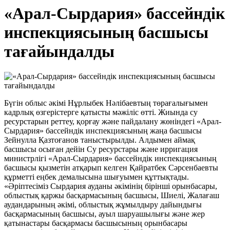
«Арал-Сырдария» бассейндік
инспекциясының басшысы
тағайындалды
Бүгін облыс әкімі Нұрлыбек Нәлібаевтың төрағалығымен
кадрлық өзгерістерге қатысты мәжіліс өтті. Жиында су
ресурстарын реттеу, қорғау және пайдалану жөніндегі «Арал-
Сырдария» бассейндік инспекциясының жаңа басшысы
Зейнулла Қазтоғанов таныстырылды. Алдымен аймақ
басшысы осыған дейін Су ресурстары және ирригация
министрлігі «Арал-Сырдария» бассейндік инспекциясының
басшысы қызметін атқарып келген Қайратбек Сәрсенбаевты
құрметті еңбек демалысына шығуымен құттықтады.
«Әріптесіміз Сырдария ауданы әкімінің бірінші орынбасары,
облыстық қаржы басқармасының басшысы, Шиелі, Жалағаш
аудандарының әкімі, облыстық жұмылдыру дайындығы
басқармасының басшысы, ауыл шаруашылығы және жер
қатынастары басқармасы басшысының орынбасары