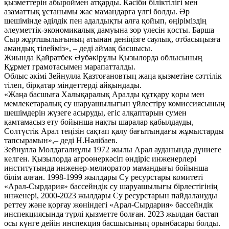
қызметтерін абыроймен атқарды. Кәсіби біліктілігі мен
азаматтық ұстанымы жас мамандарға үлгі болды. Әр
шешімінде әділдік пен адалдықты алға қойып, өңіріміздің
әлеуметтік-экономикалық дамуына зор үлесін қосты. Барша
Сыр жұртшылығының атынан деніңізге саулық, отбасыңызға
амандық тілейміз», – деді аймақ басшысы.
Жиында Қайратбек Әубәкірұлы Қызылорда облысының
Құрмет грамотасымен марапатталды.
Облыс әкімі Зейнулла Қазтоғановтың жаңа қызметіне сәттілік
тілеп, бірқатар міндеттерді айқындады.
«Жаңа басшыға Халықаралық Аралды құтқару қоры мен
мемлекетаралық су шаруашылығын үйлестіру комиссиясының
шешімдерін жүзеге асыруды, егіс алқаптарын сумен
қамтамасыз ету бойынша нақты шаралар қабылдауды,
Солтүстік Арал теңізін сақтап қалу бағытындағы жұмыстарды
тапсырамын»,– деді Н.Нәлібаев.
Зейнулла Молдағалиұлы 1972 жылы Арал ауданында дүниеге
келген. Қызылорда агроөнеркәсіп өндіріс инженерлері
институтында инженер-мелиоратор мамандығы бойынша
білім алған. 1998-1999 жылдары Су ресурстары комитеті
«Арал-Сырдария» бассейндік су шаруашылығы бірлестігінің
инженері, 2000-2023 жылдары Су ресурстарын пайдалануды
реттеу және қорғау жөніндегі «Арал-Сырдария» бассейндік
инспекциясында түрлі қызметте болған. 2023 жылдан бастап
осы күнге дейін инспекция басшысының орынбасары болды.