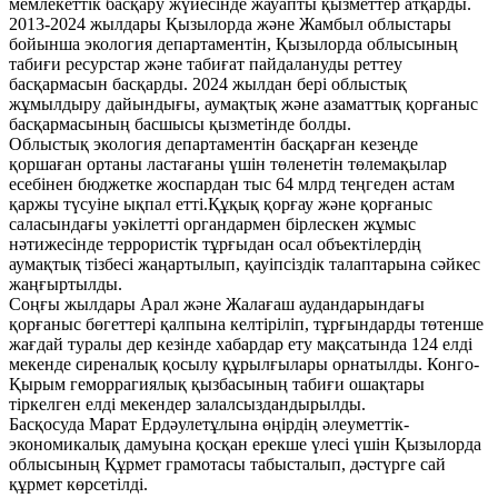
мемлекеттік басқару жүйесінде жауапты қызметтер атқарды.
2013-2024 жылдары Қызылорда және Жамбыл облыстары
бойынша экология департаментін, Қызылорда облысының
табиғи ресурстар және табиғат пайдалануды реттеу
басқармасын басқарды. 2024 жылдан бері облыстық
жұмылдыру дайындығы, аумақтық және азаматтық қорғаныс
басқармасының басшысы қызметінде болды.
Облыстық экология департаментін басқарған кезеңде
қоршаған ортаны ластағаны үшін төленетін төлемақылар
есебінен бюджетке жоспардан тыс 64 млрд теңгеден астам
қаржы түсуіне ықпал етті.Құқық қорғау және қорғаныс
саласындағы уәкілетті органдармен бірлескен жұмыс
нәтижесінде террористік тұрғыдан осал объектілердің
аумақтық тізбесі жаңартылып, қауіпсіздік талаптарына сәйкес
жаңғыртылды.
Соңғы жылдары Арал және Жалағаш аудандарындағы
қорғаныс бөгеттері қалпына келтіріліп, тұрғындарды төтенше
жағдай туралы дер кезінде хабардар ету мақсатында 124 елді
мекенде сиреналық қосылу құрылғылары орнатылды. Конго-
Қырым геморрагиялық қызбасының табиғи ошақтары
тіркелген елді мекендер залалсыздандырылды.
Басқосуда Марат Ердәулетұлына өңірдің әлеуметтік-
экономикалық дамуына қосқан ерекше үлесі үшін Қызылорда
облысының Құрмет грамотасы табысталып, дәстүрге сай
құрмет көрсетілді.