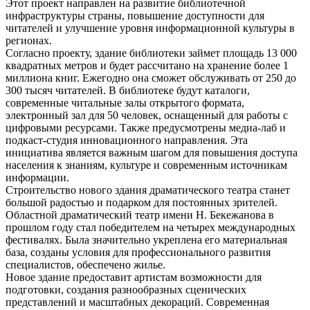
Этот проект направлен на развитие библиотечной
инфраструктуры страны, повышение доступности для
читателей и улучшение уровня информационной культуры в
регионах.
Согласно проекту, здание библиотеки займет площадь 13 000
квадратных метров и будет рассчитано на хранение более 1
миллиона книг. Ежегодно она сможет обслуживать от 250 до
300 тысяч читателей. В библиотеке будут каталоги,
современные читальные залы открытого формата,
электронный зал для 50 человек, оснащенный для работы с
цифровыми ресурсами. Также предусмотрены медиа-лаб и
подкаст-студия инновационного направления. Эта
инициатива является важным шагом для повышения доступа
населения к знаниям, культуре и современным источникам
информации.
Строительство нового здания драматического театра станет
большой радостью и подарком для постоянных зрителей.
Областной драматический театр имени Н. Бекежанова в
прошлом году стал победителем на четырех международных
фестивалях. Была значительно укреплена его материальная
база, созданы условия для профессионального развития
специалистов, обеспечено жилье.
Новое здание предоставит артистам возможности для
подготовки, создания разнообразных сценических
представлений и масштабных декораций. Современная