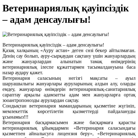
Ветеринариялық қауіпсіздік
– адам денсаулығы!
Ветеринариялық қауіпсіздік – адам денсаулығы!
Қазақ халқының «Ауру астан» деген сөзі бекер айтылмаған.
Денің сау болып, ауру-сырқаудан сақтану үшін жануарлардың
және жануарлардан алынатын тамақ өнімдерінің
ветеринариялық ілеспе құжаттармен тасымалдануына баса
назар аудару қажет.
Ветеринария саласының негізгі мақсаты – ауыл
шаруашылығы жануарлары ауруларының алдын алу, оларды
емдеу, жануарлар өнімдерін ветеринариялық-санитариялық
сараптау арқылы адамзатты адам мен жануарларға ортақ
зооантропонозды аурулардан сақтау.
Сондықтан ветеринария мамандарының қызметіне жүгініп,
мемлекеттік көрсетілетін қызметтерді пайдалануды
ұсынамыз!!!
Ветеринария басқармасымен және басқармаға қарасты
ветеринариялық ұйымдармен «Ветеринария саласындағы
қызметпен айналысуға лицензия беру», «Ветеринариялық