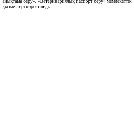
анықтама беру», «Ветеринариялық паспорт беру» мемлекеттік
қызметтері көрсетіледі.