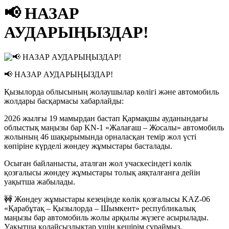
📢 НАЗАР
АУДАРЫҢЫЗДАР!
📢 НАЗАР АУДАРЫҢЫЗДАР!
Қызылорда облысының жолаушылар көлігі және автомобиль
жолдары басқармасы хабарлайды:
2026 жылғы 19 мамырдан бастап Қармақшы ауданындағы
облыстық маңызы бар KN-1 «Жалағаш – Жосалы» автомобиль
жолының 46 шақырымында орналасқан темір жол үсті
көпіріне күрделі жөндеу жұмыстары басталады.
Осыған байланысты, аталған жол учаскесіндегі көлік
қозғалысы жөндеу жұмыстары толық аяқталғанға дейін
уақытша жабылады.
🚧 Жөндеу жұмыстары кезеңінде көлік қозғалысы KAZ-06
«Қарабұтақ – Қызылорда – Шымкент» республикалық
маңызы бар автомобиль жолы арқылы жүзеге асырылады.
Уақытша қолайсыздықтар үшін кешірім сұраймыз.