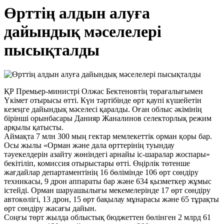
Өрттің алдын алуға
дайындық мәселелері
пысықталды
ҚР Премьер-министрі Олжас Бектеновтің төрағалығымен
Үкімет отырысы өтті. Күн тәртібінде өрт қаупі күшейетін
кезеңге дайындық мәселесі қаралды. Оған облыс әкімінің
бірінші орынбасары Данияр Жаналинов селекторлық режим
арқылы қатысты.
​Аймақта 7 млн 300 мың гектар мемлекеттік орман қоры бар.
Осы жылы «Орман және дала өрттерінің туындау
тәуекелдерін азайту жөніндегі арнайы іс-шаралар жоспары»
бекітіліп, комиссия отырыстары өтті. Өңірлік төтенше
жағдайлар департаментінің 16 бөлімінде 106 өрт сөндіру
техникасы, 9 дрон аппараты бар және 634 қызметкер жұмыс
істейді. Орман шаруашылығы мекемелерінде 17 өрт сөндіру
автокөлігі, 13 дрон, 15 өрт бақылау мұнарасы және 65 тұрақты
өрт сөндіру жасағы дайын.
​Соңғы төрт жылда облыстық бюджеттен бөлінген 2 млрд 61