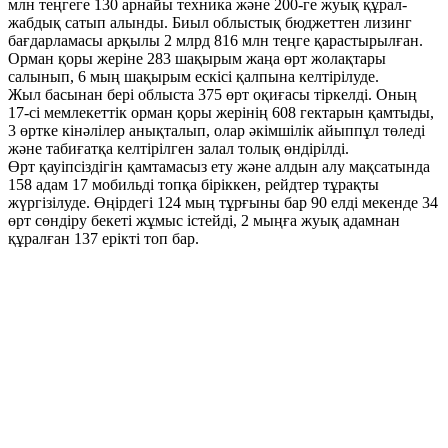
млн теңгеге 130 арнайы техника және 200-ге жуық құрал-
жабдық сатып алынды. Биыл облыстық бюджеттен лизинг
бағдарламасы арқылы 2 млрд 816 млн теңге қарастырылған.
Орман қоры жеріне 283 шақырым жаңа өрт жолақтары
салынып, 6 мың шақырым ескісі қалпына келтірілуде.
​Жыл басынан бері облыста 375 өрт оқиғасы тіркелді. Оның
17-сі мемлекеттік орман қоры жерінің 608 гектарын қамтыды,
3 өртке кінәлілер анықталып, олар әкімшілік айыппұл төледі
және табиғатқа келтірілген залал толық өндірілді.
​Өрт қауіпсіздігін қамтамасыз ету және алдын алу мақсатында
158 адам 17 мобильді топқа біріккен, рейдтер тұрақты
жүргізілуде. Өңірдегі 124 мың тұрғыны бар 90 елді мекенде 34
өрт сөндіру бекеті жұмыс істейді, 2 мыңға жуық адамнан
құралған 137 ерікті топ бар.