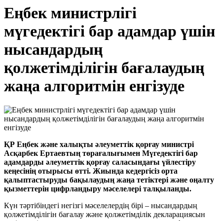
Еңбек министрлігі
мүгедектігі бар адамдар үшін
нысандардың
қолжетімділігін бағалаудың
жаңа алгоритмін енгізуде
ҚР Еңбек және халықты әлеуметтік қорғау министрі
Асқарбек Ертаевтың төрағалығымен Мүгедектігі бар
адамдарды әлеуметтік қорғау саласындағы үйлестіру
кеңесінің отырысы өтті. Жиында кедергісіз орта
қалыптастыруды бақылаудың жаңа тетіктері және оңалту
қызметтерін цифрландыру мәселелері талқыланды.
Күн тәртібіндегі негізгі мәселелердің бірі – нысандардың
қолжетімділігін бағалау және қолжетімділік декларациясын