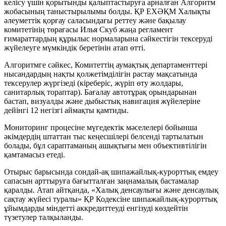
келісу үшін қорытынды қалыптастыруға арналған Алгоритм
жобасының таныстырылымы болды. ҚР ЕХӘҚМ Халықты
әлеуметтік қорғау саласындағы реттеу және бақылау
комитетінің төрағасы Илья Скуб жаңа регламент
ғимараттардың құрылыс нормаларына сәйкестігін тексеруді
жүйелеуге мүмкіндік беретінін атап өтті.
Алгоритмге сәйкес, Комитеттің аумақтық департаменттері
нысандардың нақты қолжетімділігін растау мақсатында
тексерулер жүргізеді (кіреберіс, жүріп өту жолдары,
санитарлық тораптар). Бағалау автотұрақ орындарынан
бастап, визуалды және дыбыстық навигация жүйелеріне
дейінгі 12 негізгі аймақты қамтиды.
Мониторинг процесіне мүгедектік мәселелері бойынша
әкімдердің штаттан тыс кеңесшілері белсенді тартылатын
болады, бұл сараптаманың ашықтығы мен объективтілігін
қамтамасыз етеді.
Отырыс барысында сондай-ақ шипажайлық-курорттық емдеу
сапасын арттыруға бағытталған заңнамалық бастамалар
қаралды. Атап айтқанда, «Халық денсаулығы және денсаулық
сақтау жүйесі туралы» ҚР Кодексіне шипажайлық-курорттық
ұйымдарды міндетті аккредиттеуді енгізуді көздейтін
түзетулер талқыланды.