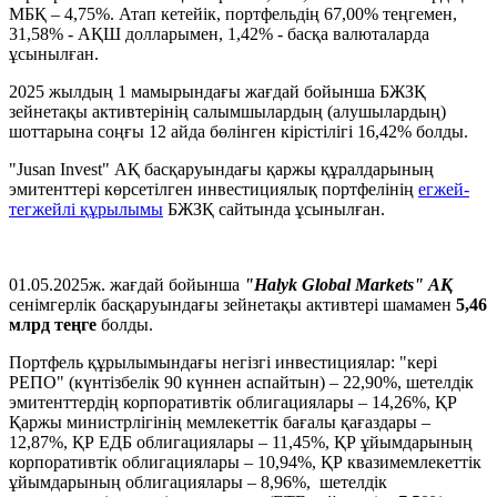
МБҚ – 4,75%. Атап кетейік, портфельдің 67,00% теңгемен,
31,58% - АҚШ долларымен, 1,42% - басқа валюталарда
ұсынылған.
2025 жылдың 1 мамырындағы жағдай бойынша БЖЗҚ
зейнетақы активтерінің салымшылардың (алушылардың)
шоттарына соңғы 12 айда бөлінген кірістілігі 16,42% болды.
"Jusan Invest" АҚ басқаруындағы қаржы құралдарының
эмитенттері көрсетілген инвестициялық портфелінің
егжей-
тегжейлі құрылымы
БЖЗҚ сайтында ұсынылған.
01.05.2025ж. жағдай бойынша
"Halyk Global Markets" АҚ
сенімгерлік басқаруындағы зейнетақы активтері шамамен
5,46
млрд теңге
болды.
Портфель құрылымындағы негізгі инвестициялар: "кері
РЕПО" (күнтізбелік 90 күннен аспайтын) – 22,90%, шетелдік
эмитенттердің корпоративтік облигациялары – 14,26%, ҚР
Қаржы министрлігінің мемлекеттік бағалы қағаздары –
12,87%, ҚР ЕДБ облигациялары – 11,45%, ҚР ұйымдарының
корпоративтік облигациялары – 10,94%, ҚР квазимемлекеттік
ұйымдарының облигациялары – 8,96%, шетелдік