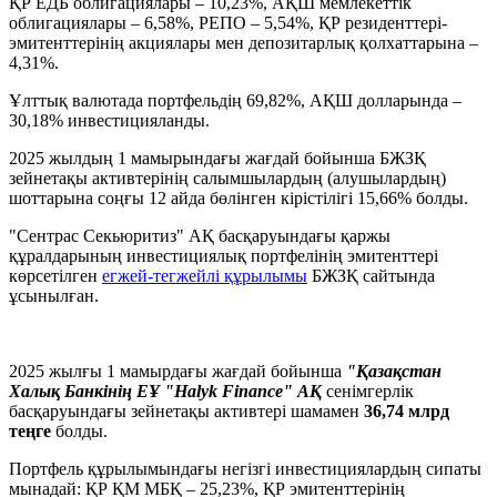
ҚР ЕДБ облигациялары – 10,23%, АҚШ мемлекеттік
облигациялары – 6,58%, РЕПО – 5,54%, ҚР резиденттері-
эмитенттерінің акциялары мен депозитарлық қолхаттарына –
4,31%.
Ұлттық валютада портфельдің 69,82%, АҚШ долларында –
30,18% инвестицияланды.
2025 жылдың 1 мамырындағы жағдай бойынша БЖЗҚ
зейнетақы активтерінің салымшылардың (алушылардың)
шоттарына соңғы 12 айда бөлінген кірістілігі 15,66% болды.
"Сентрас Секьюритиз" АҚ басқаруындағы қаржы
құралдарының инвестициялық портфелінің эмитенттері
көрсетілген
егжей-тегжейлі құрылымы
БЖЗҚ сайтында
ұсынылған.
2025 жылғы 1 мамырдағы жағдай бойынша
"Қазақстан
Халық Банкінің ЕҰ "Halyk Finance" АҚ
сенімгерлік
басқаруындағы зейнетақы активтері шамамен
36,74 млрд
теңге
болды.
Портфель құрылымындағы негізгі инвестициялардың сипаты
мынадай: ҚР ҚМ МБҚ – 25,23%, ҚР эмитенттерінің