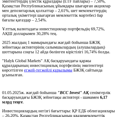
эмитенттердің үлестік құралдары (ETF пайлары) – 7,50%,
Қазақстан Республикасының ұйымдары шығарған акциялар
мен депозитарлық қолхаттар – 2,61%, шет мемлекеттердің
орталық үкіметтері шығарған мемлекеттік мәртебесі бар
бағалы қағаздар – 2,54%.
Ұлттық валютадағы инвестициялар портфельдің 69,72%,
АҚШ долларымен 30,28% тең.
2025 жылдың 1 мамырындағы жағдай бойынша БЖЗҚ
зейнетақы активтерінің салымшылардың (алушылардың)
шоттарына соңғы 12 айда бөлінген кірістілігі 16,74% болды.
"Halyk Global Markets" АҚ басқаруындағы қаржы
құралдарының инвестициялық портфелінің эмитенттері
көрсетілген
егжей-тегжейлі құрылымы
БЖЗҚ сайтында
ұсынылған.
01.05.2025ж. жағдай бойынша
"BCC Invest" АҚ
сенімгерлік
басқаруындағы БЖЗҚ зейнетақы активтері - шамамен
6,17
млрд теңге
.
Инвестициялардың негізгі бағыттары: ҚР ЕДБ облигациялары
– 26,20%, Қазақстан Республикасының квазимемлекеттік