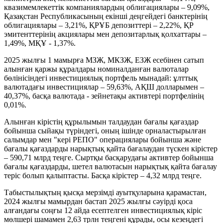
квазимемлекеттік компаниялардың облигациялары – 9,09%,
Қазақстан Республикасының екінші деңгейдегі банктерінің
облигациялары – 3,21%, ҚРҰБ депозиттері – 2,22%, ҚР
эмитенттерінің акциялары мен депозитарлық қолхаттары –
1,49%, МҚҰ - 1,37%.
2025 жылғы 1 мамырға МЗЖ, МКЗЖ, ЕЗЖ есебінен сатып
алынған қаржы құралдары номиналданған валюталар
бөлінісіндегі инвестициялық портфель мынадай: ұлттық
валютадағы инвестициялар – 59,63%, АҚШ долларымен –
40,37%, басқа валютада - зейнетақы активтері портфелінің
0,01%.
Алынған кірістің құрылымын талдаудан бағалы қағаздар
бойынша сыйақы түріндегі, оның ішінде орналастырылған
салымдар мен "кері РЕПО" операциялары бойынша және
бағалы қағаздарды нарықтық қайта бағалаудан түскен кірістер
– 590,71 млрд теңге. Сыртқы басқарудағы активтер бойынша
бағалы қағаздарды, шетел валютасын нарықтық қайта бағалау
теріс болып қалыптасты. Басқа кірістер – 4,32 млрд теңге.
Табыстылықтың қысқа мерзімді ауытқуларына қарамастан,
2024 жылғы мамырдан бастап 2025 жылғы сәуірді қоса
алғандағы соңғы 12 айда есептелген инвестициялық кіріс
мөлшері шамамен 2,63 трлн теңгені құрады, осы кезеңдегі