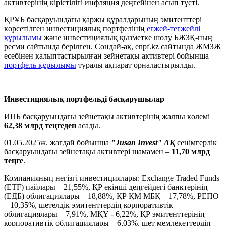
активтерінің кірістілігі инфляция деңгейінен асып түсті.
ҚРҰБ басқаруындағы қаржы құралдарының эмитенттері
көрсетілген инвестициялық портфелінің
егжей-тегжейлі
құрылымы
және инвестициялық қызметке шолу БЖЗҚ-ның
ресми сайтында берілген. Сондай-ақ, enpf.kz сайтында ЖМЗЖ
есебінен қалыптастырылған зейнетақы активтері бойынша
портфель құрылымы
туралы ақпарат орналастырылды.
Инвестициялық портфельді басқарушылар
ИПБ басқаруындағы зейнетақы активтерінің жалпы көлемі
62,38 млрд теңгеден
асады.
01.05.2025ж. жағдай бойынша
"Jusan Invest" АҚ
сенімгерлік
басқаруындағы зейнетақы активтері шамамен –
11,70 млрд
теңге
.
Компанияның негізгі инвестициялары: Exchange Traded Funds
(ETF) пайлары – 21,55%, ҚР екінші деңгейдегі банктерінің
(ЕДБ) облигациялары – 18,88%, ҚР ҚМ МБҚ – 17,78%, РЕПО
– 10,35%, шетелдік эмитенттердің корпоративтік
облигациялары – 7,91%, МҚҰ - 6,22%, ҚР эмитенттерінің
корпоративтік облигациялары – 6,03%, шет мемлекеттердің