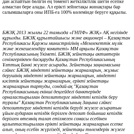
дан аспайтын бөлігін ең төменгі жеткіліктілік шегін есепке
алмастан бере алады. Ал ерікті зейнетақы жинақтары бар
салымшыларға оны ИПБ-ға 100% көлемінде беруге құқылы.
БЖЗҚ 2013 жылғы 22 тамызда «ГНПФ» ЖЗҚ» АҚ негізінде
құрылды. БЖЗҚ құрылтайшысы және акционері – Қазақстан
Республикасы Қаржы министрлігінің «Мемлекеттік мүлік
және жекешелендіру комитеті» ММ арқылы Қазақстан
Республикасының Үкіметі. БЖЗҚ зейнетақы активтерін
сенімгерлікпен басқаруды Қазақстан Республикасының
Ұлттық Банкі жүзеге асырады. Зейнетақы заңнамасына
сәйкес БЖЗҚ міндетті зейнетақы жарналарын, жұмыс
берушінің міндетті зейнетақы жарналарын, міндетті
кәсіптік зейнетақы жарналарын, ерікті зейнетақы
жарналарын тартуды, сондай-ақ "Қазақстан
Республикасының екінші деңгейдегі банктерінде
орналастырылған депозиттерге міндетті кепілдік беру
туралы" Қазақстан Республикасының Заңына сәйкес
депозиттерге міндетті кепілдік беруді жүзеге асыратын
ұйым аударған кепілдік берілген депозит бойынша кепілдік
берілген өтемнің талап етілмеген сомасы есебінен
қалыптастырылған ерікті зейнетақы жарналарын есепке
алып, оның есебін жүргізеді, зейнетақы төлемдерін жүзеге