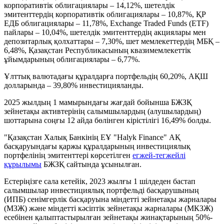
корпоративтік облигациялары – 14,12%, шетелдік
эмитенттердің корпоративтік облигациялары – 10,87%, ҚР
ЕДБ облигациялары – 11,78%, Exchange Traded Funds (ETF)
пайлары – 10,04%, шетелдік эмитенттердің акциялары мен
депозитарлық қолхаттары – 7,30%, шет мемлекеттердің МБҚ –
6,48%, Қазақстан Республикасының квазимемлекеттік
ұйымдарының облигациялары – 6,77%.
Ұлттық валютадағы құралдарға портфельдің 60,20%, АҚШ
долларында – 39,80% инвестицияланды.
2025 жылдың 1 мамырындағы жағдай бойынша БЖЗҚ
зейнетақы активтерінің салымшылардың (алушылардың)
шоттарына соңғы 12 айда бөлінген кірістілігі 16,49% болды.
"Қазақстан Халық Банкінің ЕҰ "Halyk Finance" АҚ
басқаруындағы қаржы құралдарының инвестициялық
портфелінің эмитенттері көрсетілген
егжей-тегжейлі
құрылымы
БЖЗҚ сайтында ұсынылған.
Естеріңізге сала кетейік, 2023 жылғы 1 шілдеден бастап
салымшылар инвестициялық портфельді басқарушының
(ИПБ) сенімгерлік басқаруына міндетті зейнетақы жарналары
(МЗЖ) және міндетті кәсіптік зейнетақы жарналары (МКЗЖ)
есебінен қалыптастырылған зейнетақы жинақтарының 50%-