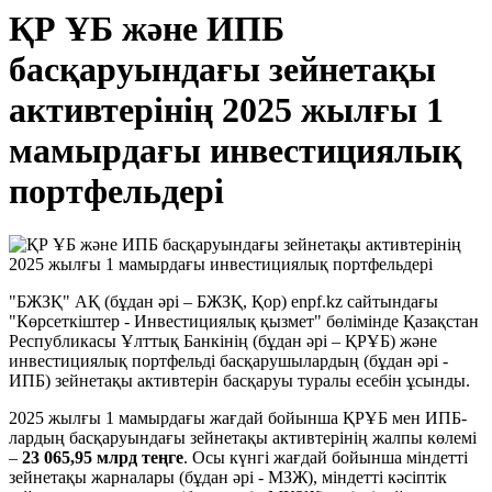
ҚР ҰБ және ИПБ
басқаруындағы зейнетақы
активтерінің 2025 жылғы 1
мамырдағы инвестициялық
портфельдері
"БЖЗҚ" АҚ (бұдан әрі – БЖЗҚ, Қор) enpf.kz сайтындағы
"Көрсеткіштер - Инвестициялық қызмет" бөлімінде Қазақстан
Республикасы Ұлттық Банкінің (бұдан әрі – ҚРҰБ) және
инвестициялық портфельді басқарушылардың (бұдан әрі -
ИПБ) зейнетақы активтерін басқаруы туралы есебін ұсынды.
2025 жылғы 1 мамырдағы жағдай бойынша ҚРҰБ мен ИПБ-
лардың басқаруындағы зейнетақы активтерінің жалпы көлемі
–
23 065,95
млрд
теңге
. Осы күнгі жағдай бойынша міндетті
зейнетақы жарналары (бұдан әрі - МЗЖ), міндетті кәсіптік