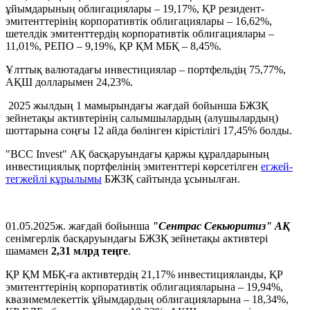
ұйымдарының облигациялары – 19,17%, ҚР резидент-
эмитенттерінің корпоративтік облигациялары – 16,62%,
шетелдік эмитенттердің корпоративтік облигациялары –
11,01%, РЕПО – 9,19%, ҚР ҚМ МБҚ – 8,45%.
Ұлттық валютадағы инвестициялар – портфельдің 75,77%,
АҚШ долларымен 24,23%.
2025 жылдың 1 мамырындағы жағдай бойынша БЖЗҚ
зейнетақы активтерінің салымшылардың (алушылардың)
шоттарына соңғы 12 айда бөлінген кірістілігі 17,45% болды.
"BCC Invest" АҚ басқаруындағы қаржы құралдарының
инвестициялық портфелінің эмитенттері көрсетілген
егжей-
тегжейлі құрылымы
БЖЗҚ сайтында ұсынылған.
01.05.2025ж. жағдай бойынша
"Сентрас Секьюритиз" АҚ
сенімгерлік басқаруындағы БЖЗҚ зейнетақы активтері
шамамен
2,31 млрд теңге
.
ҚР ҚМ МБҚ-ға активтердің 21,17% инвестицияланды, ҚР
эмитенттерінің корпоративтік облигацияларына – 19,94%,
квазимемлекеттік ұйымдардың облигацияларына – 18,34%,