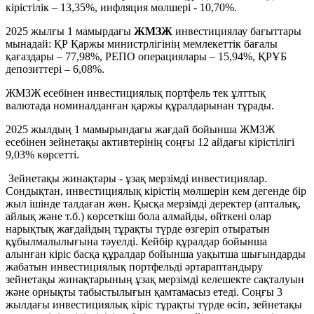
кірістілік – 13,35%, инфляция мөлшері - 10,70%.
2025 жылғы 1 мамырдағы
ЖМЗЖ
инвестициялау бағыттары
мынадай: ҚР Қаржы министрлігінің мемлекеттік бағалы
қағаздары – 77,98%, РЕПО операциялары – 15,94%, ҚРҰБ
депозиттері – 6,08%.
ЖМЗЖ есебінен инвестициялық портфель тек ұлттық
валютада номиналданған қаржы құралдарынан тұрады.
2025 жылдың 1 мамырындағы жағдай бойынша ЖМЗЖ
есебінен зейнетақы активтерінің соңғы 12 айдағы кірістілігі
9,03% көрсетті.
Зейнетақы жинақтары - ұзақ мерзімді инвестициялар.
Сондықтан, инвестициялық кірістің мөлшерін кем дегенде бір
жыл ішінде талдаған жөн. Қысқа мерзімді деректер (апталық,
айлық және т.б.) көрсеткіш бола алмайды, өйткені олар
нарықтық жағдайдың тұрақты түрде өзгеріп отыратын
құбылмалылығына тәуелді. Кейбір құралдар бойынша
алынған кіріс басқа құралдар бойынша уақытша шығындарды
жабатын инвестициялық портфельді әртараптандыру
зейнетақы жинақтарының ұзақ мерзімді келешекте сақталуын
және орнықты табыстылығын қамтамасыз етеді. Соңғы 3
жылдағы инвестициялық кіріс тұрақты түрде өсіп, зейнетақы