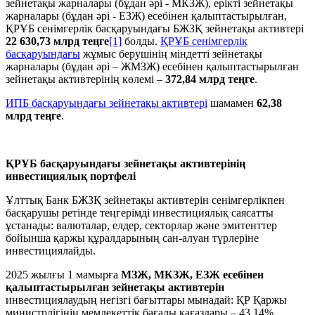
зейнетақы жарналары (бұдан әрі - МКЗЖ), ерікті зейнетақы
жарналары (бұдан әрі - ЕЗЖ) есебінен қалыптастырылған,
ҚРҰБ сенімгерлік басқаруындағы БЖЗҚ зейнетақы активтері
22 630,73 млрд
теңге
[1]
болды.
ҚРҰБ сенімгерлік
басқаруындағы
жұмыс берушінің міндетті зейнетақы
жарналары (бұдан әрі – ЖМЗЖ) есебінен қалыптастырылған
зейнетақы активтерінің көлемі –
372,84 млрд теңге
.
ИПБ басқаруындағы зейнетақы активтері
шамамен
62,38
млрд теңге
.
ҚРҰБ басқаруындағы зейнетақы активтерінің
инвестициялық портфелі
Ұлттық Банк БЖЗҚ зейнетақы активтерін сенімгерлікпен
басқарушы ретінде теңгерімді инвестициялық саясатты
ұстанады: валюталар, елдер, секторлар және эмитенттер
бойынша қаржы құралдарының сан-алуан түрлеріне
инвестициялайды.
2025 жылғы 1 мамырға
МЗЖ, МКЗЖ, ЕЗЖ есебінен
қалыптастырылған зейнетақы активтерін
инвестициялаудың негізгі бағыттары мынадай: ҚР Қаржы
министрлігінің мемлекеттік бағалы қағаздары – 43,14%,