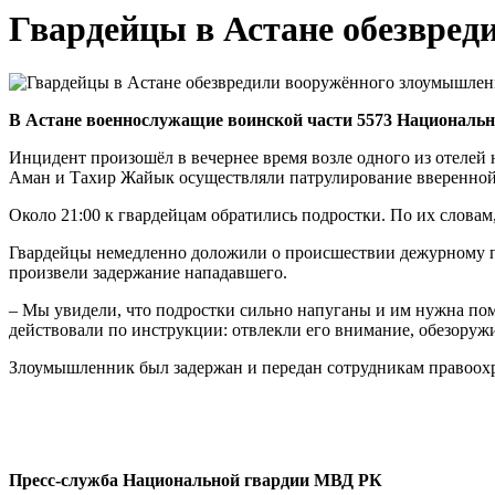
Гвардейцы в Астане обезвре
В Астане военнослужащие воинской части 5573 Национальн
Инцидент произошёл в вечернее время возле одного из отелей 
Аман и Тахир Жайык осуществляли патрулирование вверенной
Около 21:00 к гвардейцам обратились подростки. По их слова
Гвардейцы немедленно доложили о происшествии дежурному п
произвели задержание нападавшего.
– Мы увидели, что подростки сильно напуганы и им нужна по
действовали по инструкции: отвлекли его внимание, обезоружи
Злоумышленник был задержан и передан сотрудникам правоохра
Пресс-служба Национальной гвардии МВД РК