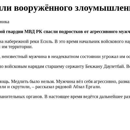
дили вооружённого злоумышле
ой гвардии МВД РК спасли подростков от агрессивного муж
на набережной реки Есиль. В это время начальник войскового н
 им территории.
м, неизвестный мужчина в неадекватном состоянии угрожал им о
о войсковым нарядам старшему сержанту Бекжану Даулетбай. В
мощь. Медлить было нельзя. Мужчина вёл себя агрессивно, раз
ли и скрутили, – рассказал рядовой Абзал Ергали.
нительных органов. В настоящее время ведётся дальнейшее раз