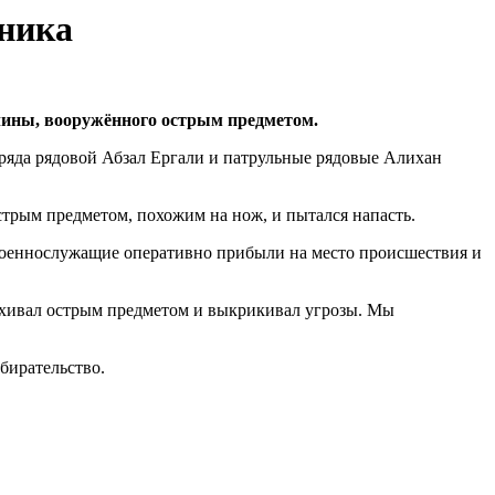
нника
чины, вооружённого острым предметом.
аряда рядовой Абзал Ергали и патрульные рядовые Алихан
стрым предметом, похожим на нож, и пытался напасть.
оеннослужащие оперативно прибыли на место происшествия и
махивал острым предметом и выкрикивал угрозы. Мы
бирательство.