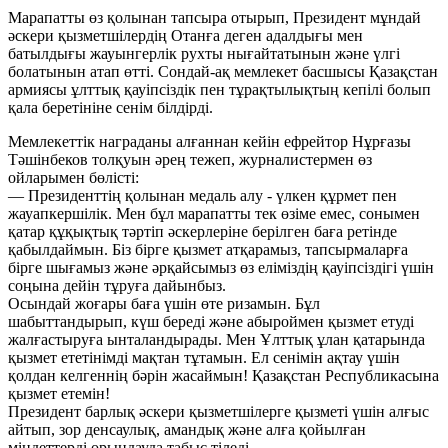
Марапатты өз қолынан тапсыра отырып, Президент мұндай
әскери қызметшілердің Отанға деген адалдығы мен
батылдығы жауынгерлік рухты нығайтатынын және үлгі
болатынын атап өтті. Сондай-ақ мемлекет басшысы Қазақстан
армиясы ұлттық қауіпсіздік пен тұрақтылықтың кепілі болып
қала беретініне сенім білдірді.
Мемлекеттік награданы алғаннан кейін ефрейтор Нұрғазы
Тәшінбеков толқуын әрең тежеп, журналистермен өз
ойларымен бөлісті:
— Президенттің қолынан медаль алу - үлкен құрмет пен
жауапкершілік. Мен бұл марапатты тек өзіме емес, сонымен
қатар құқықтық тәртіп әскерлеріне берілген баға ретінде
қабылдаймын. Біз бірге қызмет атқарамыз, тапсырмаларға
бірге шығамыз және әрқайсымыз өз еліміздің қауіпсіздігі үшін
соңына дейін тұруға дайынбыз.
Осындай жоғары баға үшін өте ризамын. Бұл
шабыттандырып, күш береді және абыроймен қызмет етуді
жалғастыруға ынталандырады. Мен Ұлттық ұлан қатарында
қызмет ететінімді мақтан тұтамын. Ел сенімін ақтау үшін
қолдан келгеннің бәрін жасаймын! Қазақстан Республикасына
қызмет етемін!
Президент барлық әскери қызметшілерге қызметі үшін алғыс
айтып, зор денсаулық, амандық және алға қойылған
міндеттерді орындауда табыс тіледі.