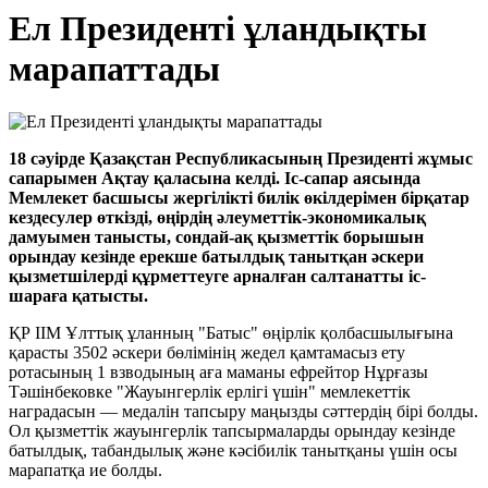
Ел Президенті ұландықты
марапаттады
18 сәуірде Қазақстан Республикасының Президенті жұмыс
сапарымен Ақтау қаласына келді. Іс-сапар аясында
Мемлекет басшысы жергілікті билік өкілдерімен бірқатар
кездесулер өткізді, өңірдің әлеуметтік-экономикалық
дамуымен танысты, сондай-ақ қызметтік борышын
орындау кезінде ерекше батылдық танытқан әскери
қызметшілерді құрметтеуге арналған салтанатты іс-
шараға қатысты.
ҚР ІІМ Ұлттық ұланның "Батыс" өңірлік қолбасшылығына
қарасты 3502 әскери бөлімінің жедел қамтамасыз ету
ротасының 1 взводының аға маманы ефрейтор Нұрғазы
Тәшінбековке "Жауынгерлік ерлігі үшін" мемлекеттік
наградасын — медалін тапсыру маңызды сәттердің бірі болды.
Ол қызметтік жауынгерлік тапсырмаларды орындау кезінде
батылдық, табандылық және кәсібилік танытқаны үшін осы
марапатқа ие болды.