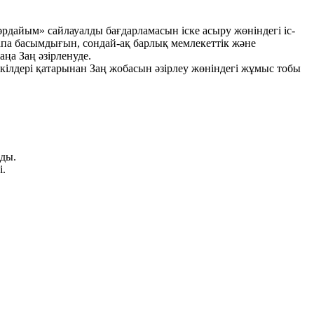
әрдайым» сайлауалды бағдарламасын іске асыру жөніндегі іс-
апа басымдығын, сондай-ақ барлық мемлекеттік және
ңа Заң әзірленуде.
ілдері қатарынан Заң жобасын әзірлеу жөніндегі жұмыс тобы
ады.
і.