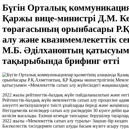
Бүгін Орталық коммуникация
Қаржы вице-министрі Д.М. Ке
төрағасының орынбасары Р.Қ
алу және квазимемлекеттік с
М.Б. Әділхановтың қатысуым
тақырыбында брифинг өтті
2022 жылы рейтингтік-балдық жүйе пайдаланылатын және негізде
Рейтингтік-балдық жүйе мемлекеттік сатып алу процесіне ад
әлеуетті жеткізушілерге тиісті ұпайларды береді және жеңімпа
Негіздемелік келісімдер сатып алу рәсімдерін 30 күнге дейін қы
келісім жасалады. Екінші кезеңде тапсырыс берушілер тауарла
2022 жылы «Мемлекеттік сатып алу туралы» Заңнан бір көзден 
Бәсекелестік тәсілдермен сатып алуды басым жүзеге асыру тур