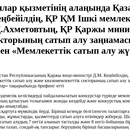
лар қызметінің алаңында Қаз
ңбейілдің, ҚР ҚМ Ішкі мемлек
.Ахметовтың, ҚР Қаржы минис
екторының сатып алу заңнамас
ен «Мемлекеттік сатып алу ж
мелік келісімдерді пайдаланылатын конкурстар түрінде мемлекет
амның қатысуын толығымен жоюды көздейді және конкурстық ком
зды анықтайды.
сқартуға мүмкіндік берді. Бірінші кезеңде белгіленген талаптарғ
рды, жұмыстарды, қызметтерді сатып алуға өтінімдер жібереді.
сатып алудың 7 негізі алынып тасталды және 8 негіз бойынша бі
алы талап, сондай-ақ тапсырыс берушінің бірінші басшыларының 