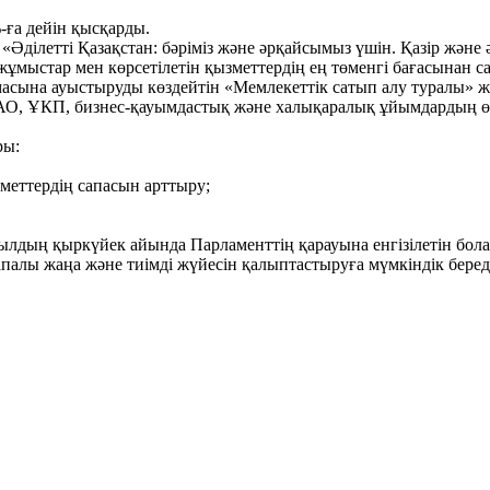
-ға дейін қысқарды.
Әділетті Қазақстан: бәріміз және әрқайсымыз үшін. Қазір және 
мыстар мен көрсетілетін қызметтердің ең төменгі бағасынан с
сына ауыстыруды көздейтін «Мемлекеттік сатып алу туралы» жа
АО, ҰКП, бизнес-қауымдастық және халықаралық ұйымдардың өк
ры:
меттердің сапасын арттыру;
ылдың қыркүйек айында Парламенттің қарауына енгізілетін бол
алы жаңа және тиімді жүйесін қалыптастыруға мүмкіндік беред