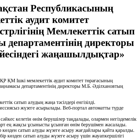
ақстан Республикасының
еттік аудит комитет
трлігінің Мемлекеттік сатып
ы департаментінің директоры
үйесіндегі жаңашылдықтар»
тік сатып алудың жаңа тәсілдері енгізілді.
иссиясыз жүзеге асырылады. Веб-портал автоматты түрде
а сәйкес келетін өнім берушілер таңдалады, олармен негіздемелік
 Шарт ең жақсы ұсынысты ұсынған өнім берушімен жасалады.
р көзден сатып алуды жүзеге асыру жағдайлары қайта қаралды.
бір көзден сатып алуды жүзеге асыру үшін жауапкершілігі