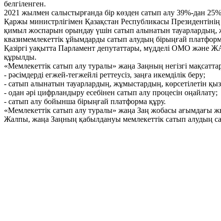
белгіленген.
2021 жылмен салыстырғанда бір көзден сатып алу 39%-дан 25%
Қаржы министрлігімен Қазақстан Республикасы Президентінің «
қимыл жоспарын орындау үшін сатып алынатын тауарлардың, жұ
квазимемлекеттік ұйымдарды сатып алудың бірыңғай платформа
Қазіргі уақытта Парламент депутаттары, мүдделі ОМО және Ж
құрылды.
«Мемлекеттік сатып алу туралы» жаңа Заңның негізгі мақсатта
- рәсімдерді егжей-тегжейлі реттеусіз, заңға икемділік беру;
- сатып алынатын тауарлардың, жұмыстардың, көрсетілетін қыз
- одан әрі цифрландыру есебінен сатып алу процесін оңайлату;
- сатып алу бойынша бірыңғай платформа құру.
«Мемлекеттік сатып алу туралы» жаңа Заң жобасы ағымдағы ж
Жалпы, жаңа Заңның қабылдануы мемлекеттік сатып алудың сап