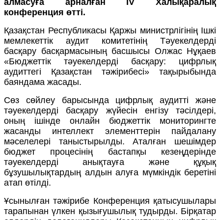
алмасуға арналған IV Халықаралық
конференция өтті.
Қазақстан Республикасы Қаржы министрлігінің Ішкі
мемлекеттік аудит комитетінің Тәуекелдерді
басқару басқармасының басшысы Олжас Нұқаев
«Бюджеттік тәуекелдерді басқару: цифрлық
аудиттегі Қазақстан тәжірибесі» тақырыбында
баяндама жасады.
Сөз сөйлеу барысында цифрлық аудитті және
тәуекелдерді басқару жүйесін енгізу тәсілдері,
оның ішінде онлайн бюджеттік мониторингте
жасанды интеллект элементтерін пайдалану
мәселелері таныстырылды. Аталған шешімдер
бюджет процесінің бастапқы кезеңдерінде
тәуекелдерді анықтауға және құқық
бұзушылықтардың алдын алуға мүмкіндік беретіні
атап өтілді.
Ұсынылған тәжірибе Конференция қатысушылары
тарапынан үлкен қызығушылық тудырды. Бірқатар