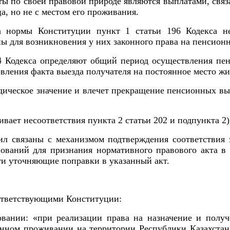
ы по своей правовой природе являются выплатами, связ
, но не с местом его проживания.
 нормы Конституции пункт 1 статьи 196 Кодекса не
ы для возникновения у них законного права на пенсионн
04 Кодекса определяют общий период осуществления пен
вления факта выезда получателя на постоянное место жи
ическое значение и влечет прекращение пенсионных вы
ает несоответствия пункта 2 статьи 202 и подпункта 2)
 связаны с механизмом подтверждения соответствия з
нований для признания нормативного правового акта 
ти уточняющие поправки в указанный акт.
ответствующими Конституции:
овании: «при реализации права на назначение и полу
нном проживании на территории Республики Казахстан