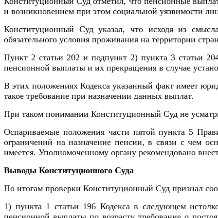
Конституционный Суд отметил, что пенсионные выплат
и возникновением при этом социальной уязвимости лица
Конституционный Суд указал, что исходя из смысла
обязательного условия проживания на территории стран
Пункт 2 статьи 202 и подпункт 2) пункта 3 статьи 2
пенсионной выплаты и их прекращения в случае устано
В этих положениях Кодекса указанный факт имеет юрид
такое требование при назначении данных выплат.
При таком понимании Конституционный Суд не усматрив
Оспариваемые положения части пятой пункта 5 Правил
ограничений на назначение пенсии, в связи с чем ос
имеется. Уполномоченному органу рекомендовано внес
Выводы Конституционного Суда
По итогам проверки Конституционный Суд признал со
1) пункта 1 статьи 196 Кодекса в следующем истолк
пенсионной выплаты по возрасту требование о постоя