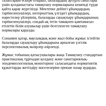
талаптарын ескере отырып, балалардың әртүрлі санаттары
үшін қолданыстағы тамақтану нормаларына кешенді түрде
қайта қарау жүргізілді. Мектепке дейінгі ұйымдардың
тәрбиеленушілері, интернаттық үлгідегі ұйымдардың,
нәрестелер үйлерінің, балаларды сауықтыру ұйымдарының
тәрбиеленушілері, сондай-ақ тегін тамақпен қамтамасыз
етілетін білім алушылар үшін белгіленген тамақтану
нормалары қаралды.
Сонымен қатар, маусымдық және жыл бойы жұмыс істейтін
балаларды сауықтыру ұйымдарына арналған үлгілік
перспективалық мәзірлер әзірленді.
Жұмыс тобының қатысушылары жаңа Тамақтану стандартын
практикалық тұрғыдан қолдану және санитариялық-
эпидемиологиялық мониторинг саласындағы нормативтік
құжаттарды жетілдіру мәселелеріне ерекше назар аударды.