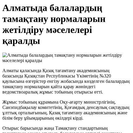
Алматыда балалардың
тамақтану нормаларын
жетілдіру мәселелері
қаралды
Алматы қаласында Қазақ тағамтану академиясының
базасында Қазақстан Республикасы Үкіметінің №320
қаулысына өзгерістер енгізу жобасында көзделген балалардың
тамақтану нормаларын қайта қарау жөніндегі
ведомствоаралық жұмыс тобының отырысы өтті.
Жұмыс тобының құрамына Оқу-ағарту министрлігінің,
Санэпидбақылау комитетінің, Қоғамдық денсаулық сақтаудың
ұлттық орталығының, Қазақ тағамтану академиясының және
білім беру ұйымдарының өкілдері кірді.
Отырыс барысында жаңа Тамақтану стандартының