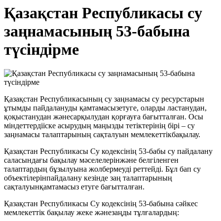
Қазақстан Республикасы су
заңнамасының 53-бабына
түсіндірме
Қазақстан Республикасының су заңнамасы су ресурстарын
ұтымды пайдалануды қамтамасызетуге, оларды ластанудан,
қоқыстанудан жәнесарқылудан қорғауға бағытталған. Осы
міндеттердііске асырудың маңызды тетіктерінің бірі – су
заңнамасы талаптарының сақталуын мемлекеттікбақылау.
Қазақстан Республикасы Су кодексінің 53-бабы су пайдалану
саласындағы бақылау мәселелерінжәне белгіленген
талаптардың бұзылуына жолбермеуді реттейді. Бұл бап су
объектілерінпайдалану кезінде заң талаптарының
сақталуынқамтамасыз етуге бағытталған.
Қазақстан Республикасы Су кодексінің 53-бабына сәйкес
мемлекеттік бақылау жеке жәнезаңды тұлғалардың: