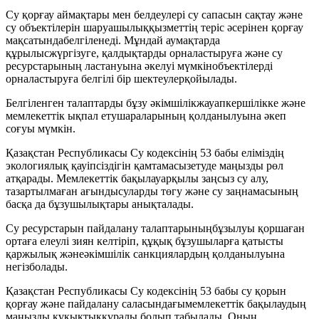
Су қорғау аймақтары мен белдеулері су сапасын сақтау және
су объектілерін шаруашылыққызметтің теріс әсерінен қорғау
мақсатындабелгіленеді. Мұндай аумақтарда
құрылысжүргізуге, қалдықтарды орналастыруға және су
ресурстарының ластануына әкелуі мүмкінобъектілерді
орналастыруға белгілі бір шектеулерқойылады.
Белгіленген талаптарды бұзу әкімшілікжауапкершілікке және
мемлекеттік ықпал етушараларының қолданылуына әкеп
соғуы мүмкін.
Қазақстан Республикасы Су кодексінің 53 бабы еліміздің
экологиялық қауіпсіздігін қамтамасызетуде маңызды рөл
атқарады. Мемлекеттік бақылауарқылы заңсыз су алу,
тазартылмаған ағындысуларды төгу және су заңнамасының
басқа да бұзушылықтары анықталады.
Су ресурстарын пайдалану талаптарыныңбұзылуы қоршаған
ортаға елеулі зиян келтіріп, құқық бұзушыларға қатысты
қаржылық жәнеәкімшілік санкциялардың қолданылуына
негізболады.
Қазақстан Республикасы Су кодексінің 53 бабы су қорын
қорғау және пайдалану саласындағымемлекеттік бақылаудың
маңызды құқықтыққұралы болып табылады. Оның