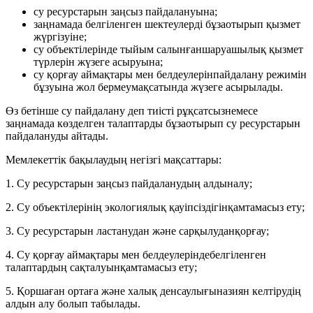
су ресурстарын заңсыз пайдалануына;
заңнамада белгіленген шектеулерді бұзаотырып қызмет
жүргізуіне;
су объектілерінде тыйым салынғаншаруашылық қызмет
түрлерін жүзеге асыруына;
су қорғау аймақтары мен белдеулерінпайдалану режимін
бұзуына жол бермеумақсатында жүзеге асырылады.
Өз бетінше су пайдалану деп тиісті рұқсатсызнемесе
заңнамада көзделген талаптарды бұзаотырып су ресурстарын
пайдалануды айтады.
Мемлекеттік бақылаудың негізгі мақсаттары:
1. Су ресурстарын заңсыз пайдаланудың алдыналу;
2. Су объектілерінің экологиялық қауіпсіздігінқамтамасыз ету;
3. Су ресурстарын ластанудан және сарқылуданқорғау;
4. Су қорғау аймақтары мен белдеулеріндебелгіленген
талаптардың сақталуынқамтамасыз ету;
5. Қоршаған ортаға және халық денсаулығыназиян келтірудің
алдын алу болып табылады.