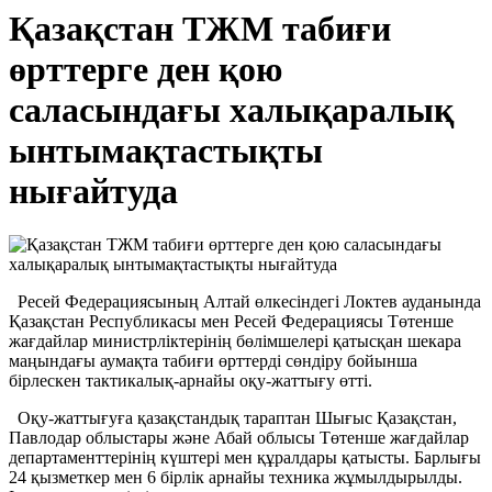
Қазақстан ТЖМ табиғи
өрттерге ден қою
саласындағы халықаралық
ынтымақтастықты
нығайтуда
Ресей Федерациясының Алтай өлкесіндегі Локтев ауданында
Қазақстан Республикасы мен Ресей Федерациясы Төтенше
жағдайлар министрліктерінің бөлімшелері қатысқан шекара
маңындағы аумақта табиғи өрттерді сөндіру бойынша
бірлескен тактикалық-арнайы оқу-жаттығу өтті.
Оқу-жаттығуға қазақстандық тараптан Шығыс Қазақстан,
Павлодар облыстары және Абай облысы Төтенше жағдайлар
департаменттерінің күштері мен құралдары қатысты. Барлығы
24 қызметкер мен 6 бірлік арнайы техника жұмылдырылды.