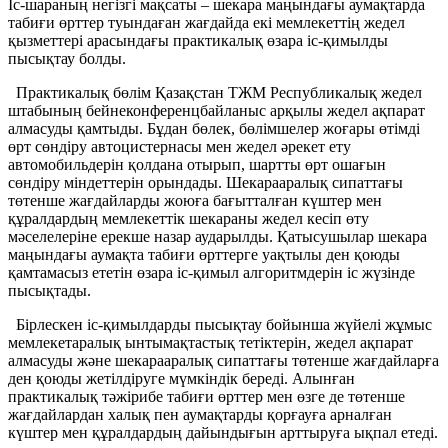
Іс-шараның негізгі мақсаты – шекара маңындағы аумақтарда
табиғи өрттер туындаған жағдайда екі мемлекеттің жедел
қызметтері арасындағы практикалық өзара іс-қимылды
пысықтау болды.
Практикалық бөлім Қазақстан ТЖМ Республикалық жедел
штабының бейнеконференцбайланыс арқылы жедел ақпарат
алмасуды қамтыды. Бұдан бөлек, бөлімшелер жоғары өтімді
өрт сөндіру автоцистернасы мен жедел әрекет ету
автомобильдерін қолдана отырып, шартты өрт ошағын
сөндіру міндеттерін орындады. Шекарааралық сипаттағы
төтенше жағдайларды жоюға бағытталған күштер мен
құралдардың мемлекеттік шекараны жедел кесіп өту
мәселелеріне ерекше назар аударылды. Қатысушылар шекара
маңындағы аумақта табиғи өрттерге уақтылы ден қоюды
қамтамасыз ететін өзара іс-қимыл алгоритмдерін іс жүзінде
пысықтады.
Бірлескен іс-қимылдарды пысықтау бойынша жүйелі жұмыс
мемлекетаралық ынтымақтастық тетіктерін, жедел ақпарат
алмасуды және шекарааралық сипаттағы төтенше жағдайларға
ден қоюды жетілдіруге мүмкіндік береді. Алынған
практикалық тәжірибе табиғи өрттер мен өзге де төтенше
жағдайлардан халық пен аумақтарды қорғауға арналған
күштер мен құралдардың дайындығын арттыруға ықпал етеді.