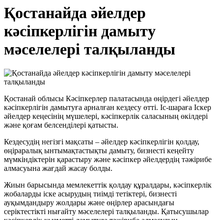
Қостанайда әйелдер
кәсіпкерлігін дамыту
мәселелері талқыланды
Қостанай облысы Кәсіпкерлер палатасында өңірдегі әйелдер
кәсіпкерлігін дамытуға арналған кездесу өтті. Іс-шараға Іскер
әйелдер кеңесінің мүшелері, кәсіпкерлік саласының өкілдері
және қоғам белсенділері қатысты.
Кездесудің негізгі мақсаты – әйелдер кәсіпкерлігін қолдау,
өңіраралық ынтымақтастықты дамыту, бизнесті кеңейту
мүмкіндіктерін қарастыру және кәсіпкер әйелдердің тәжірибе
алмасуына жағдай жасау болды.
Жиын барысында мемлекеттік қолдау құралдары, кәсіпкерлік
жобаларды іске асырудың тиімді тетіктері, бизнесті
ауқымдандыру жолдары және өңірлер арасындағы
серіктестікті нығайту мәселелері талқыланды. Қатысушылар