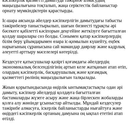
кәсіпкерлік қызметті дамытуда тәжірибе алмасудың
маңыздылығына тоқталып, жаңа серіктестік байланыстар
орнату мүмкіндіктерін қарастырды.
Іс-шара аясында әйелдер кәсіпкерлігін дамытудағы табысты
тәжірибелер таныстырылып, шағын бизнесті тұрақты әрі
бәсекеге қабілетті кәсіпорын деңгейіне жеткізуге бағытталған
қолдау шаралары сөз болды. Сонымен қатар кәсіпкерлердің
білім беру ұйымдарымен өзара іс-қимылын күшейту, еңбек
нарығының сұранысына сай мамандар даярлау және кадрлық
әлеуетті арттыру мәселелері көтерілді.
Кездесуге қатысушылар қазіргі қоғамдағы әйелдердің
экономикалық белсенділігінің артып келе жатқанын атап өтіп,
олардың кәсіпкерлік, басқарушылық және қоғамдық
қызметтегі рөлінің маңыздылығын талқылады.
Жиын қорытындысында өңірлік ынтымақтастықты одан әрі
дамыту, кәсіпкер әйелдерді қолдауға бағытталған
бастамаларды жүзеге асыру және жаңа бірлескен жобаларды
қолға алу жөнінде ұсыныстар айтылды. Мұндай кездесулер
тәжірибе алмасуға, іскерлік байланыстарды нығайтуға және
өңірдегі кәсіпкерлік ортаның дамуына оң ықпал ететіні атап
өтілді.