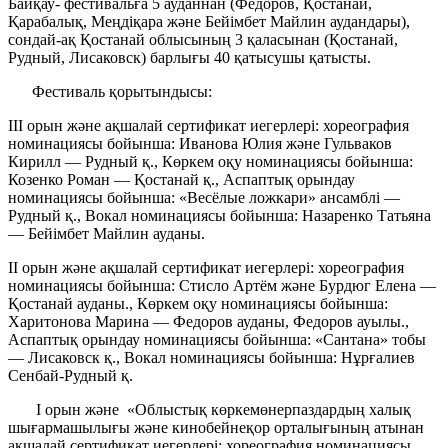
Байқау- фестивальға 5 ауданнан (Федоров, Қостанай,
Қарабалық, Меңдіқара және Бейімбет Майлин аудандары),
сондай-ақ Қостанай облысының 3 қаласынан (Қостанай,
Рудный, Лисаковск) барлығы 40 қатысушы қатысты.
Фестиваль қорытындысы:
III орын және ақшалай сертификат иегерлері: хореография
номинациясы бойынша: Иванова Юлия және Гульваков
Кирилл — Рудный қ., Көркем оқу номинациясы бойынша:
Козенко Роман — Қостанай қ., Аспаптық орындау
номинациясы бойынша: «Весёлые ложкари» ансамблі —
Рудный қ., Вокал номинациясы бойынша: Назаренко Татьяна
— Бейімбет Майлин ауданы.
II орын және ақшалай сертификат иегерлері: хореография
номинациясы бойынша: Стисло Артём және Бурдюг Елена —
Қостанай ауданы., Көркем оқу номинациясы бойынша:
Харитонова Марина — Федоров ауданы, Федоров ауылы.,
Аспаптық орындау номинациясы бойынша: «Сантана» тобы
— Лисаковск қ., Вокал номинациясы бойынша: Нұрғалиев
Сенбай-Рудный қ.
I орын және «Облыстық көркемөнерпаздардың халық
шығармашылығы және кинобейнеқор орталығының атынан
ақшалай сертификат иегерлері: хореография номинациясы