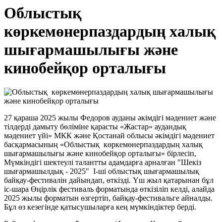
Облыстық
көркемөнерпаздардың халық
шығармашылығы және
кинобейқор орталығы
27 қараша 2025 жылы Федоров ауданы әкімдігі мәдениет және
тілдерді дамыту бөліміне қарасты «Жастар» аудандық
мәдениет үйі» МКК және Қостанай облысы әкімдігі мәдениет
басқармасының «Облыстық көркемөнерпаздардың халық
шығармашылығы және кинобейқор орталығы» бірлесіп,
Мүмкіндігі шектеулі талантты адамдарға арналған "Шекіз
шығармашылдық - 2025" І-ші облыстық шығармашылық
байқау-фестивалін дайындап, өткізді. Үш жыл қатарынан бұл
іс-шара Өңірлік фестиваль форматында өткізіліп келді, алайда
2025 жылы форматын өзгертіп, байқау-фестивальге айналды.
Бұл өз кезегінде қатысушыларға кең мүмкіндіктер берді.