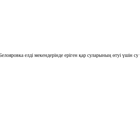
ояровка елді мекендерінде еріген қар суларының өтуі үшін су т